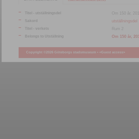
Titel - utställningsdel
Om 150 år, 20
Sakord
utställningsdel
Titel - verkets
Rum 2
Belongs to Utställning
Copyright ©2026 Göteborgs stadsmuseum •
<Guest access>