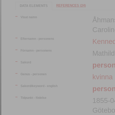
REFERENCES (24)
DATA ELEMENTS
Visat namn
Åhmans
Caroli
Efternamn - personens
Kenne
Förnamn - personens
Mathild
Sakord
perso
Genus - personen
kvinna
Sakord/keyword - english
perso
Tidpunkt - födelse
1855-0
Götebo