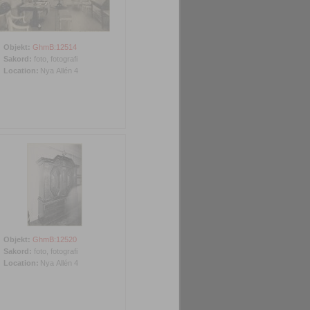
Objekt:
GhmB:12514
Sakord:
foto, fotografi
Location:
Nya Allén 4
Objekt:
GhmB:12520
Sakord:
foto, fotografi
Location:
Nya Allén 4