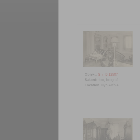
Objekt:
GhmB:12507
Sakord:
foto, fotografi
Location:
Nya Allén 4