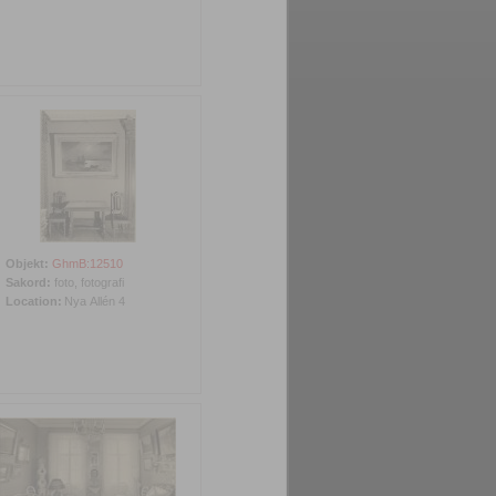
Objekt:
GhmB:12510
Sakord:
foto, fotografi
Location:
Nya Allén 4