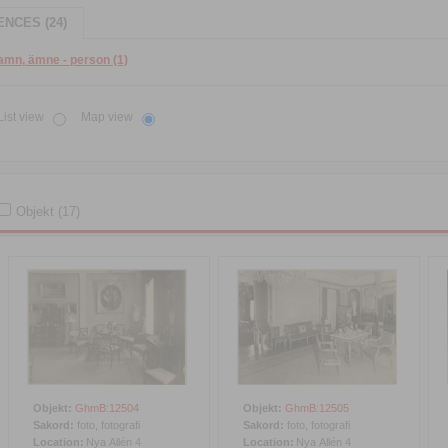
NCES (24)
amn, ämne - person (1)
List view
Map view
Objekt (17)
Objekt:
GhmB:12504
Objekt:
GhmB:12505
Sakord:
foto, fotografi
Sakord:
foto, fotografi
Location:
Nya Allén 4
Location:
Nya Allén 4