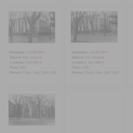
Delobjekt:
GhmR:330:3
Delobjekt:
GhmR:330:4
Sakord:
foto, fotografi
Sakord:
foto, fotografi
Location:
Nya Allén 4
Location:
Nya Allén 4
Time:
1950
Time:
1950
Person:
Thulin, Otto, 1886-1959
Person:
Thulin, Otto, 1886-1959