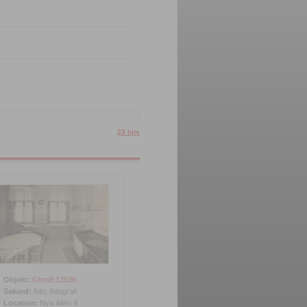
23 hits
Objekt:
GhmB:12506
Sakord:
foto, fotografi
Location:
Nya Allén 4