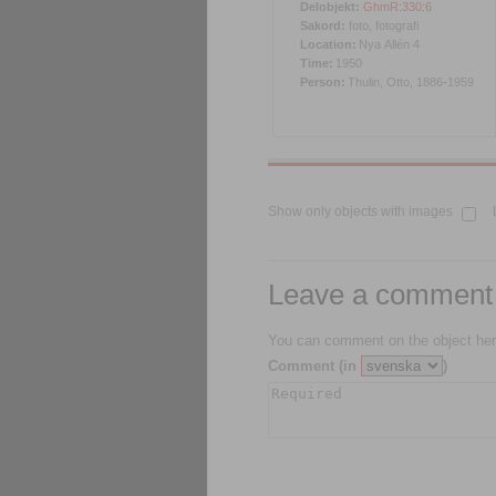
Delobjekt:
GhmR:330:6
Sakord:
foto, fotografi
Location:
Nya Allén 4
Time:
1950
Person:
Thulin, Otto, 1886-1959
Show only objects with images
Leave a comment
You can comment on the object her
Comment (in
)