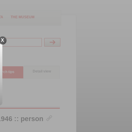
TA
THE MUSEUM
X
Detail view
arch tips
946 :: person