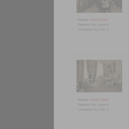
Objekt:
GhmB:12511
Sakord:
foto, fotografi
Location:
Nya Allén 4
Objekt:
GhmB:12515
Sakord:
foto, fotografi
Location:
Nya Allén 4