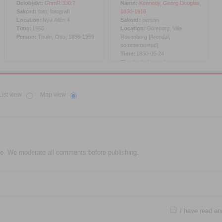
Delobjekt:
GhmR:330:7
Namn:
Kennedy, Georg Douglas,
Sakord:
foto, fotografi
1850-1916
Location:
Nya Allén 4
Sakord:
person
Time:
1950
Location:
Göteborg, Villa
Person:
Thulin, Otto, 1886-1959
Rosenborg [Arendal,
sommarbostad]
Time:
1850-05-24
[Domkyrkoförsamlingen
Göteborg], 1916-10-31 [Vasa
församling Göteborg]
List view
Map view
e. We moderate all comments before publishing.
I have read an