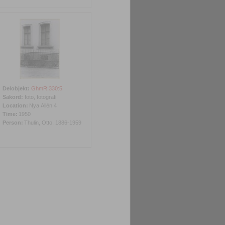
Delobjekt:
GhmR:330:5
Sakord:
foto, fotografi
Location:
Nya Allén 4
Time:
1950
Person:
Thulin, Otto, 1886-1959