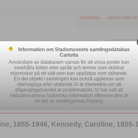
OVERVIEW
ABOUT CARLOT
Information om Stadsmuseets samlingsdatabas
Carlotta
Användare av databasen varnas för att vissa poster kan
innehålla bilder eller språk och termer som skildrar
människor på ett sätt som kan uppfattas som stötande.
Easy search
Advanced search
Se
En del objekt i samlingen kan också upplevas som
obehagliga eller stötande.Vi är medvetna om att
tillgängliggörandet är problematiskt. Vi har valt att
inkludera denna historiska information eftersom den är
en del av samlingarnas historia.
e, 1855-1946, Kennedy, Caroline, 1855-1