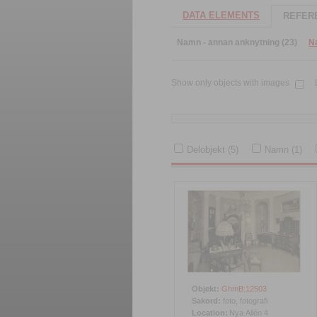
DATA ELEMENTS
REFERE
Namn - annan anknytning (23)
N
Show only objects with images
Delobjekt (5)
Namn (1)
Objekt:
GhmB:12503
Sakord:
foto, fotografi
Location:
Nya Allén 4