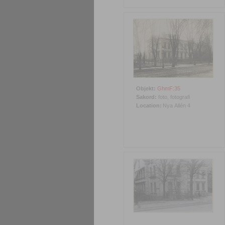
Objekt:
GhmF:35
Sakord:
foto, fotografi
Location:
Nya Allén 4