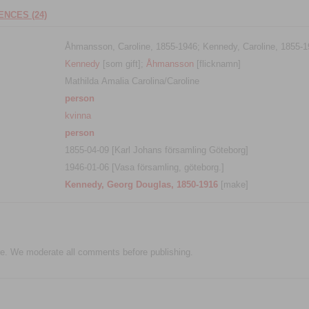
NCES (24)
Åhmansson, Caroline, 1855-1946; Kennedy, Caroline, 1855-1
Kennedy
[som gift];
Åhmansson
[flicknamn]
Mathilda Amalia Carolina/Caroline
person
kvinna
person
1855-04-09 [Karl Johans församling Göteborg]
1946-01-06 [Vasa församling, göteborg.]
Kennedy, Georg Douglas, 1850-1916
[make]
e. We moderate all comments before publishing.