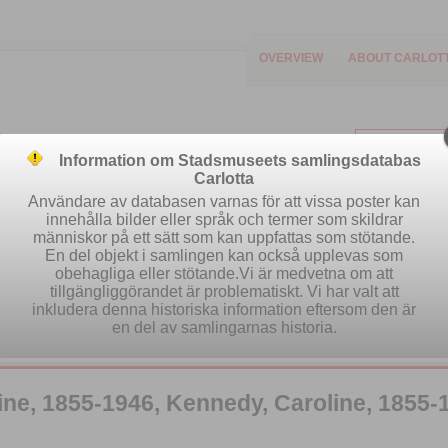
OVERVIEW
ABOUT CARLOT
Information om Stadsmuseets samlingsdatabas
Carlotta
Användare av databasen varnas för att vissa poster kan
innehålla bilder eller språk och termer som skildrar
människor på ett sätt som kan uppfattas som stötande.
Easy search
Advanced search
Se
En del objekt i samlingen kan också upplevas som
obehagliga eller stötande.Vi är medvetna om att
tillgängliggörandet är problematiskt. Vi har valt att
inkludera denna historiska information eftersom den är
en del av samlingarnas historia.
e, 1855-1946, Kennedy, Caroline, 1855-1