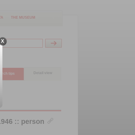
TA
THE MUSEUM
X
Detail view
arch tips
946 :: person