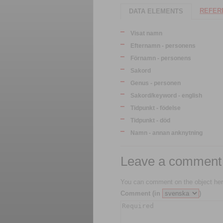
REFERE
DATA ELEMENTS
Visat namn
Efternamn - personens
Förnamn - personens
Sakord
Genus - personen
Sakord/keyword - english
Tidpunkt - födelse
Tidpunkt - död
Namn - annan anknytning
Leave a comment
You can comment on the object her
Comment (in
)