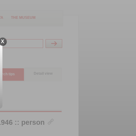
TA
THE MUSEUM
X
Detail view
arch tips
946 :: person