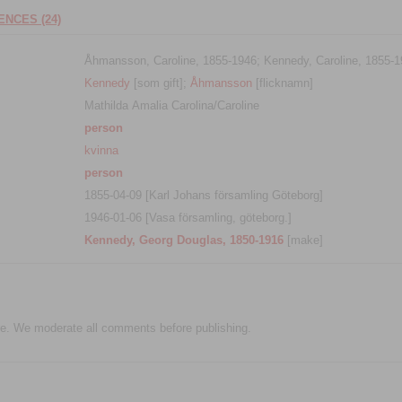
NCES (24)
Åhmansson, Caroline, 1855-1946; Kennedy, Caroline, 1855-1
Kennedy
[som gift];
Åhmansson
[flicknamn]
Mathilda Amalia Carolina/Caroline
person
kvinna
person
1855-04-09 [Karl Johans församling Göteborg]
1946-01-06 [Vasa församling, göteborg.]
Kennedy, Georg Douglas, 1850-1916
[make]
e. We moderate all comments before publishing.