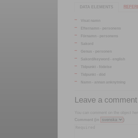
REFERE
DATA ELEMENTS
Visat namn
Efternamn - personens
Förnamn - personens
Sakord
Genus - personen
Sakord/keyword - english
Tidpunkt - födelse
Tidpunkt - död
Namn - annan anknytning
Leave a comment
You can comment on the object her
Comment (in
)