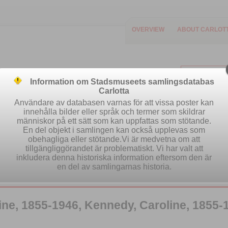
OVERVIEW
ABOUT CARLOT
Information om Stadsmuseets samlingsdatabas
Carlotta
Användare av databasen varnas för att vissa poster kan
innehålla bilder eller språk och termer som skildrar
människor på ett sätt som kan uppfattas som stötande.
Easy search
Advanced search
Se
En del objekt i samlingen kan också upplevas som
obehagliga eller stötande.Vi är medvetna om att
tillgängliggörandet är problematiskt. Vi har valt att
inkludera denna historiska information eftersom den är
en del av samlingarnas historia.
e, 1855-1946, Kennedy, Caroline, 1855-1