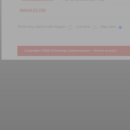
Sakord (13 742)
Show only objects with images
List view
Map view
Copyright ©2026 Göteborgs stadsmuseum •
<Guest access>