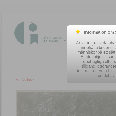
Information om
Användare av database
innehålla bilder el
människor på ett sät
En del objekt i sa
obehagliga eller 
Easy se
tillgängliggörandet 
inkludera denna histo
en del av 
Go back