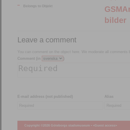
Belongs to Objekt
GSMArkiv:150078
bilder
Leave a comment
You can comment on the object here. We moderate all comments be
Comment (in
)
E-mail address (not published)
Alias
Copyright ©2026 Göteborgs stadsmuseum •
<Guest access>