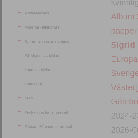
kvinnli
Arkivreferens
Album 
Material - bildbärare
papper
Namn - annan anknytning
Sigrid
Världsdel - avbildad
Europa
Land - avbildat
Sverig
Landskap
Väster
Stad
Götebo
Vecka - veckans föremål
2024-2
Månad - Månadens föremål
2026-0