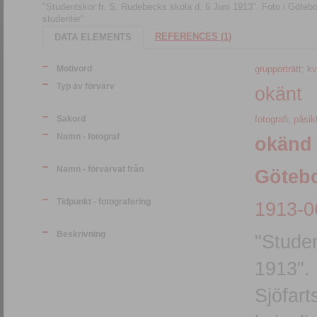
"Studentskor fr. S. Rudebecks skola d. 6 Juni 1913". Foto i Götebor
studenter"
REFERENCES (1)
DATA ELEMENTS
Motivord
grupporträtt
;
kv
Typ av förvärv
okänt
Sakord
fotografi
;
påsik
Namn - fotograf
okänd
Namn - förvärvat från
Götebo
Tidpunkt - fotografering
1913-0
Beskrivning
"Studen
1913". 
Sjöfart