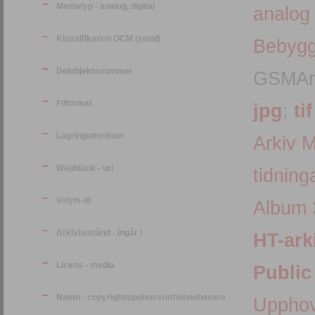
Mediatyp - analog, digital
analog
Klassifikation OCM (smal)
Bebygg
Delobjektsnummer
GSMArk
Filformat
jpg
;
tif
Lagringsmedium
Arkiv 
Webblänk - url
tidning
Volym-id
Album 
Arkivbestånd - ingår i
HT-ark
Licens - media
Public
Namn - copyright/upphovsrättsinnehavare
Upphov