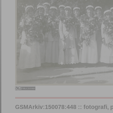
GSMArkiv:150078:448 :: fotografi, på