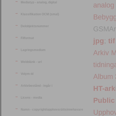
Mediatyp - analog, digital
analog
Klassifikation OCM (smal)
Bebygg
Delobjektsnummer
GSMArk
Filformat
jpg
;
tif
Lagringsmedium
Arkiv 
Webblänk - url
tidning
Volym-id
Album 
Arkivbestånd - ingår i
HT-ark
Licens - media
Public
Namn - copyright/upphovsrättsinnehavare
Upphov