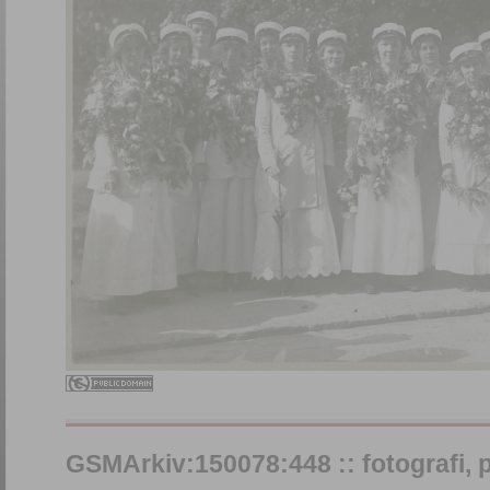
GSMArkiv:150078:448 :: fotografi, på