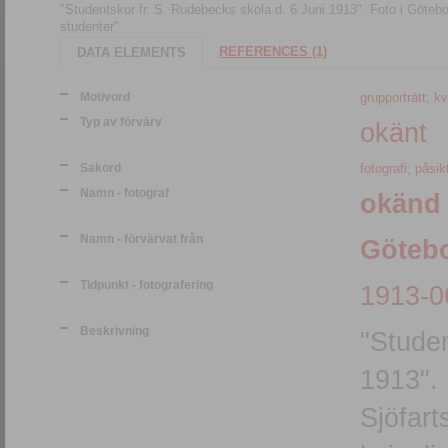
"Studentskor fr. S. Rudebecks skola d. 6 Juni 1913". Foto i Götebor
studenter"
REFERENCES (1)
DATA ELEMENTS
Motivord
grupporträtt
;
kv
Typ av förvärv
okänt
Sakord
fotografi
;
påsik
Namn - fotograf
okänd
Namn - förvärvat från
Götebo
Tidpunkt - fotografering
1913-0
Beskrivning
"Studen
1913". 
Sjöfart