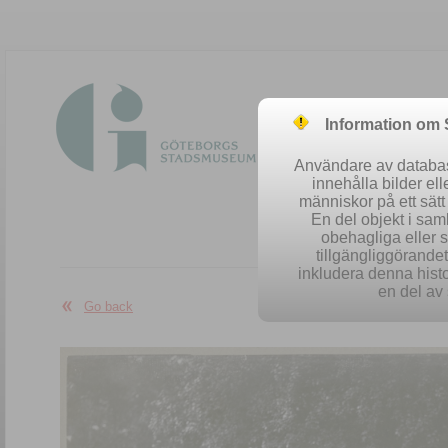
Information om
Användare av database
innehålla bilder el
människor på ett sät
En del objekt i sa
obehagliga eller 
Easy se
tillgängliggörandet 
inkludera denna histo
en del av 
Go back