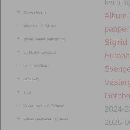
kvinnli
Arkivreferens
Album 
Material - bildbärare
papper
Namn - annan anknytning
Sigrid
Världsdel - avbildad
Europa
Land - avbildat
Sverig
Landskap
Väster
Stad
Götebo
Vecka - veckans föremål
2024-2
Månad - Månadens föremål
2026-0