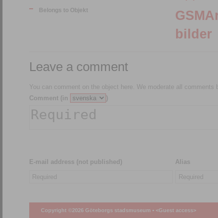
Belongs to Objekt
GSMArkiv:150078
bilder
Leave a comment
You can comment on the object here. We moderate all comments be
Comment (in
)
E-mail address (not published)
Alias
Copyright ©2026 Göteborgs stadsmuseum •
<Guest access>