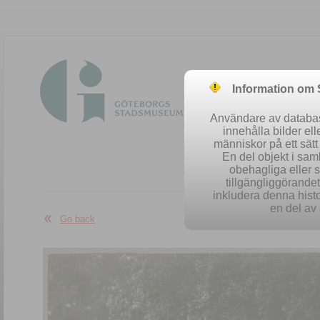
Information om
Användare av database
innehålla bilder el
människor på ett sät
En del objekt i sa
obehagliga eller 
Easy se
tillgängliggörandet 
inkludera denna histo
en del av 
Go back