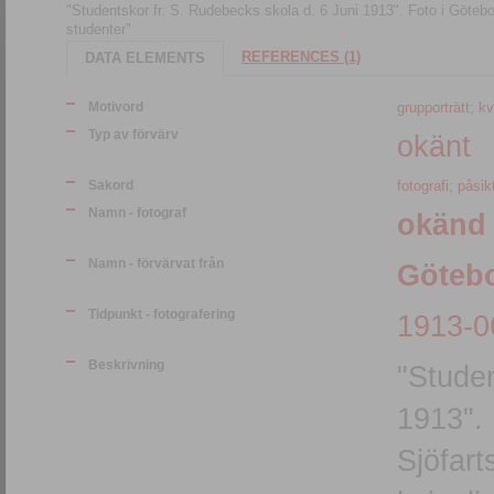
"Studentskor fr. S. Rudebecks skola d. 6 Juni 1913". Foto i Götebor
studenter"
REFERENCES (1)
DATA ELEMENTS
Motivord
grupporträtt
;
kv
Typ av förvärv
okänt
Sakord
fotografi
;
påsik
Namn - fotograf
okänd
Namn - förvärvat från
Götebo
Tidpunkt - fotografering
1913-0
Beskrivning
"Studen
1913". 
Sjöfart