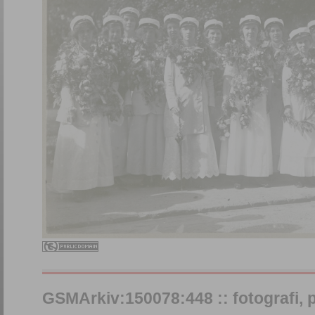
GSMArkiv:150078:448 :: fotografi, på