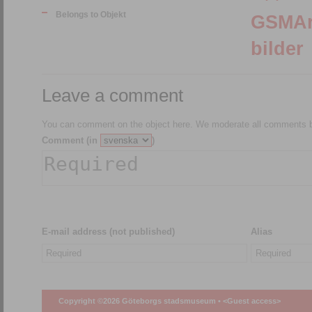
Belongs to Objekt
GSMArkiv:150078
bilder
Leave a comment
You can comment on the object here. We moderate all comments be
Comment (in
)
E-mail address (not published)
Alias
Copyright ©2026 Göteborgs stadsmuseum •
<Guest access>