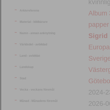
kvinnli
Arkivreferens
Album 
Material - bildbärare
papper
Namn - annan anknytning
Sigrid
Världsdel - avbildad
Europa
Land - avbildat
Sverig
Landskap
Väster
Stad
Götebo
Vecka - veckans föremål
2024-2
Månad - Månadens föremål
2026-0