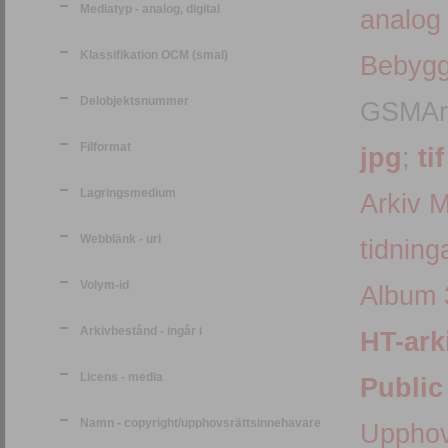
Mediatyp - analog, digital
analog
Klassifikation OCM (smal)
Bebygg
Delobjektsnummer
GSMArk
Filformat
jpg
;
tif
Lagringsmedium
Arkiv 
Webblänk - url
tidning
Volym-id
Album 
Arkivbestånd - ingår i
HT-ark
Licens - media
Public
Namn - copyright/upphovsrättsinnehavare
Upphov