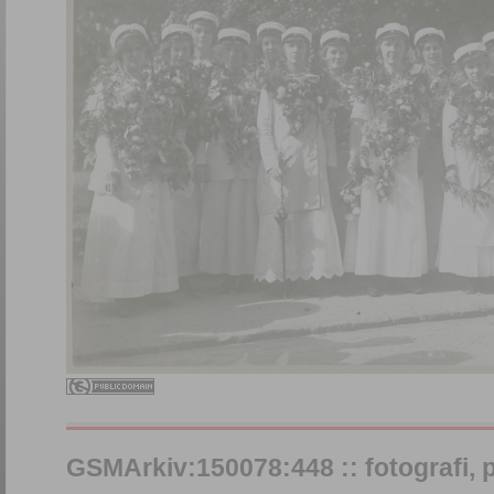
GSMArkiv:150078:448 :: fotografi, på