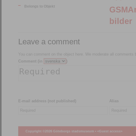
Belongs to Objekt
GSMArkiv:150078
bilder
Leave a comment
You can comment on the object here. We moderate all comments be
Comment (in
)
E-mail address (not published)
Alias
Copyright ©2026 Göteborgs stadsmuseum •
<Guest access>