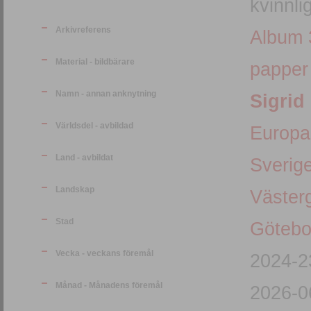
kvinnli
Arkivreferens
Album 
Material - bildbärare
papper
Namn - annan anknytning
Sigrid
Världsdel - avbildad
Europa
Land - avbildat
Sverig
Landskap
Väster
Stad
Götebo
Vecka - veckans föremål
2024-2
Månad - Månadens föremål
2026-0