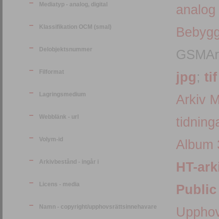
Mediatyp - analog, digital
analog
Klassifikation OCM (smal)
Bebygg
Delobjektsnummer
GSMArk
Filformat
jpg
;
tif
Lagringsmedium
Arkiv 
Webblänk - url
tidning
Volym-id
Album 
Arkivbestånd - ingår i
HT-ark
Licens - media
Public
Namn - copyright/upphovsrättsinnehavare
Upphov