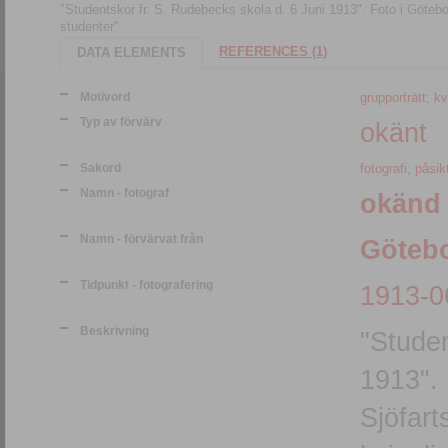
"Studentskor fr. S. Rudebecks skola d. 6 Juni 1913". Foto i Götebor
studenter"
REFERENCES (1)
DATA ELEMENTS
Motivord
grupporträtt
;
kv
Typ av förvärv
okänt
Sakord
fotografi
;
påsik
Namn - fotograf
okänd
Namn - förvärvat från
Götebo
Tidpunkt - fotografering
1913-0
Beskrivning
"Studen
1913". 
Sjöfart