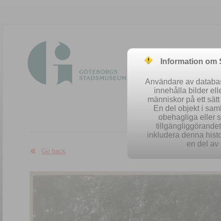
Information om
Användare av database
innehålla bilder el
människor på ett sät
En del objekt i sa
obehagliga eller 
Easy se
tillgängliggörandet 
inkludera denna histo
en del av 
Go back