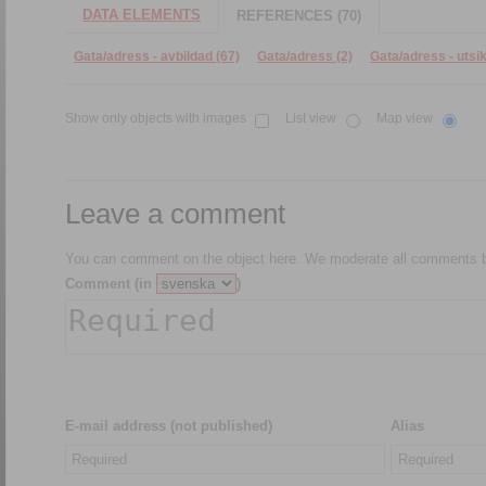
DATA ELEMENTS
REFERENCES (70)
Gata/adress - avbildad (67)
Gata/adress (2)
Gata/adress - utsik
Show only objects with images
List view
Map view
Leave a comment
You can comment on the object here. We moderate all comments be
Comment (in
)
E-mail address (not published)
Alias