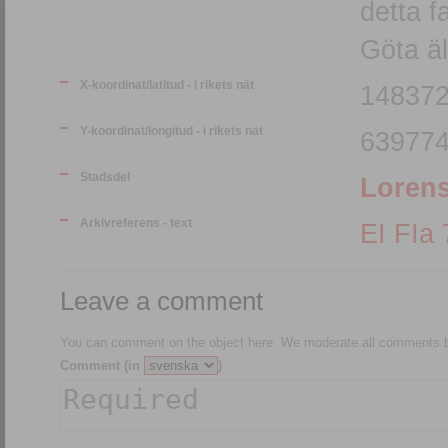
detta f
Göta äl
X-koordinat/latitud - i rikets nät
148372
Y-koordinat/longitud - i rikets nät
639774
Stadsdel
Loren
Arkivreferens - text
E
Leave a comment
You can comment on the object here. We moderate all comments be
Comment (in
)