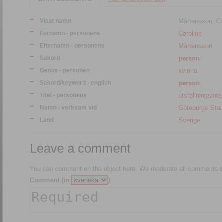
Visat namn
Mårtensson, Ca
Förnamn - personens
Caroline
Efternamn - personens
Mårtensson
Sakord
person
Genus - personen
kvinna
Sakord/keyword - english
person
Titel - personens
utställningsint
Namn - verksam vid
Göteborgs St
Land
Sverige
Leave a comment
You can comment on the object here. We moderate all comments be
Comment (in
)