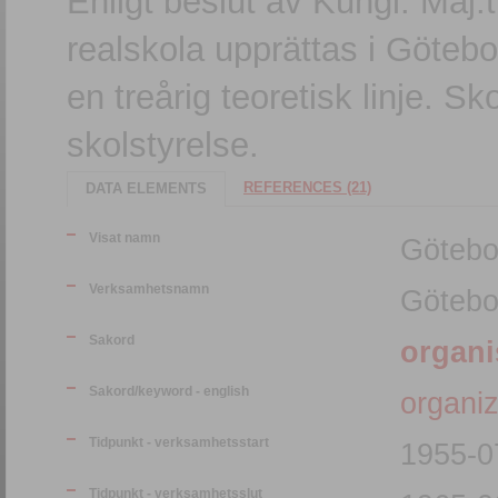
Enligt beslut av Kungl. Maj
realskola upprättas i Götebo
en treårig teoretisk linje. 
skolstyrelse.
REFERENCES (21)
DATA ELEMENTS
Visat namn
Götebo
Verksamhetsnamn
Götebo
Sakord
organi
Sakord/keyword - english
organiz
Tidpunkt - verksamhetsstart
1955-0
Tidpunkt - verksamhetsslut