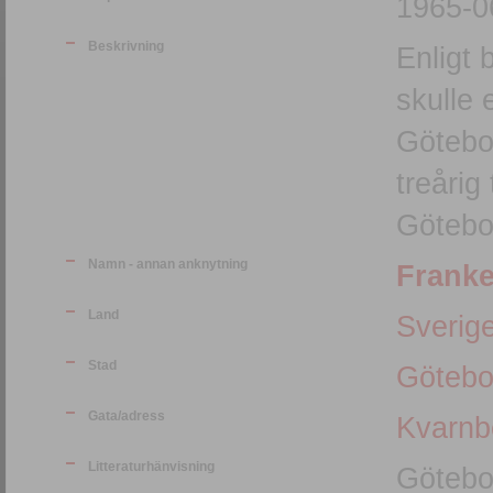
1965-06
Beskrivning
Enligt 
skulle 
Götebor
treårig teoretisk linje. Skolan låg under
Götebor
Namn - annan anknytning
Franke
Land
Sverig
Stad
Götebo
Gata/adress
Kvarnb
Litteraturhänvisning
Götebo