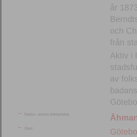
år 1873
Berndts
och Ch
från s
Aktiv i
stadsf
av fol
badanst
Götebo
Namn - annan anknytning
Åhmans
Stad
Götebo