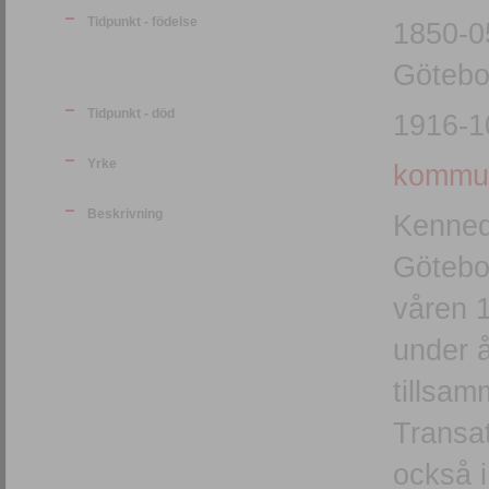
Tidpunkt - födelse
1850-0
Götebo
Tidpunkt - död
1916-1
Yrke
kommun
Beskrivning
Kenned
Götebor
våren 
under 
tillsa
Transat
också 