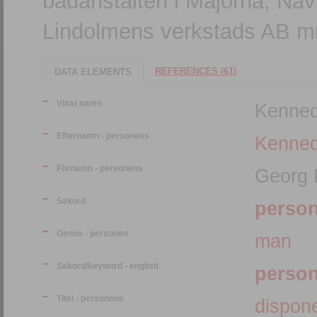
badanstalten i Majorna, Nav
Lindolmens verkstads AB 
REFERENCES (61)
DATA ELEMENTS
Visat namn
Kenned
Efternamn - personens
Kenne
Förnamn - personens
Georg 
Sakord
perso
Genus - personen
man
Sakord/keyword - english
perso
Titel - personens
dispon