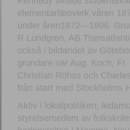
Kennedy avlade studentexam
elementarläroverk våren 18
under åren1872—1896. Gru
R Lundgren, AB Transatlant
också i bildandet av Göteb
grundare var Aug. Koch, Fr.
Christian Röhss och Charl
från start med Stockholms 
Aktiv i lokalpolitiken, leda
styrelsemedem av folkskole