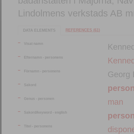
badanstalten i Majorna, Nav
Lindolmens verkstads AB 
REFERENCES (61)
DATA ELEMENTS
Visat namn
Kenned
Efternamn - personens
Kenne
Förnamn - personens
Georg 
Sakord
perso
Genus - personen
man
Sakord/keyword - english
perso
Titel - personens
dispon