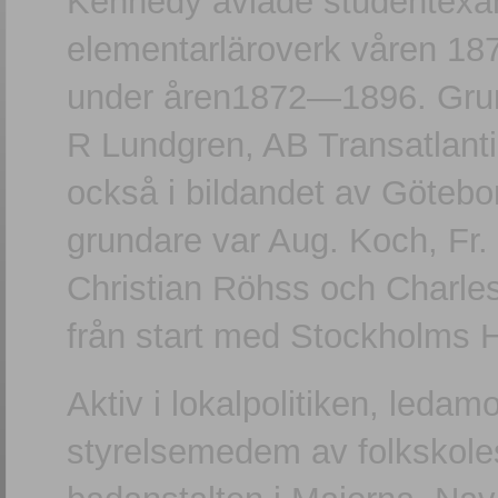
Kennedy avlade studentexam
elementarläroverk våren 18
under åren1872—1896. Gru
R Lundgren, AB Transatlant
också i bildandet av Göteb
grundare var Aug. Koch, Fr.
Christian Röhss och Charl
från start med Stockholms 
Aktiv i lokalpolitiken, leda
styrelsemedem av folkskole