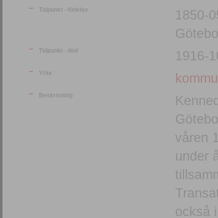
Tidpunkt - födelse
1850-0
Götebo
Tidpunkt - död
1916-1
Yrke
kommun
Beskrivning
Kenned
Götebor
våren 
under 
tillsa
Transat
också 