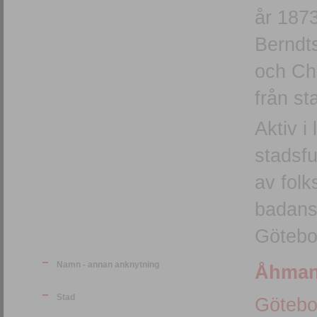
år 1873
Berndts
och Ch
från s
Aktiv i
stadsf
av fol
badanst
Götebo
Namn - annan anknytning
Åhmans
Stad
Götebo