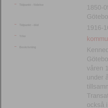
Tidpunkt - födelse
1850-0
Götebo
Tidpunkt - död
1916-1
Yrke
kommun
Beskrivning
Kenned
Götebor
våren 
under 
tillsa
Transat
också 