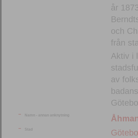
år 1873
Berndts
och Ch
från s
Aktiv i
stadsf
av fol
badanst
Götebo
Namn - annan anknytning
Åhmans
Stad
Götebo