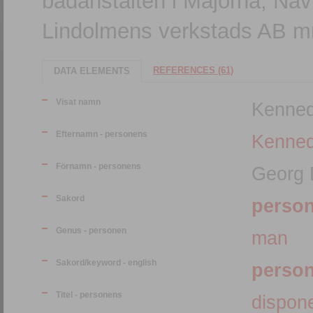
badanstalten i Majorna, Nav
Lindolmens verkstads AB 
REFERENCES (61)
DATA ELEMENTS
Visat namn
Kenned
Efternamn - personens
Kenne
Förnamn - personens
Georg 
Sakord
perso
Genus - personen
man
Sakord/keyword - english
perso
Titel - personens
dispon