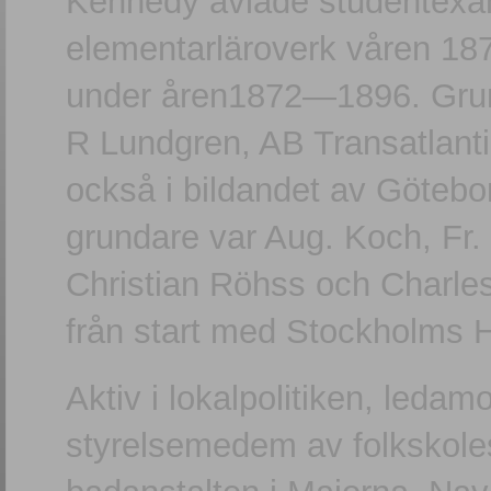
Kennedy avlade studentexam
elementarläroverk våren 18
under åren1872—1896. Gru
R Lundgren, AB Transatlant
också i bildandet av Göteb
grundare var Aug. Koch, Fr.
Christian Röhss och Charl
från start med Stockholms 
Aktiv i lokalpolitiken, leda
styrelsemedem av folkskole