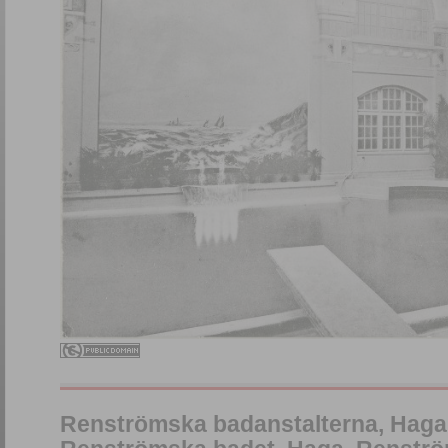
Renströmska badanstalterna, Haga