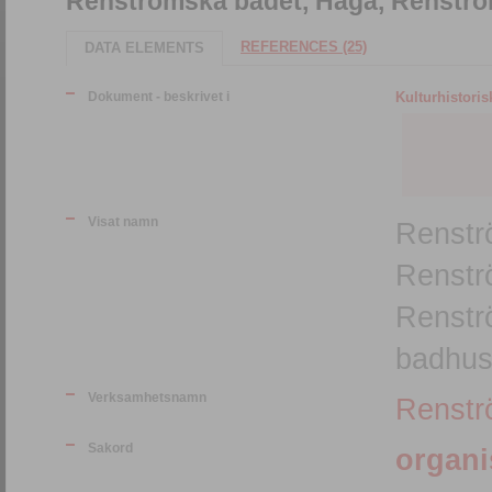
Renströmska badet, Haga, Renström
REFERENCES (25)
DATA ELEMENTS
Dokument - beskrivet i
Kulturhistori
Visat namn
Renstr
Renstr
Renstr
badhus
Verksamhetsnamn
Renstr
Sakord
organi