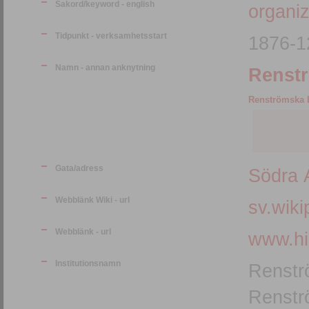
Sakord/keyword - english
organiz
Tidpunkt - verksamhetsstart
1876-1
Namn - annan anknytning
Renstr
Renströmska 
Gata/adress
Södra 
Webblänk Wiki - url
sv.wiki
Webblänk - url
www.hi
Institutionsnamn
Renstr
Renstr