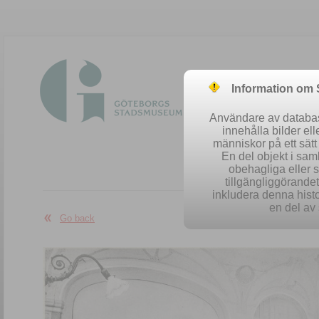
Information om
Användare av database
innehålla bilder el
människor på ett sät
En del objekt i sa
obehagliga eller 
Easy se
tillgängliggörandet 
inkludera denna histo
en del av 
Go back