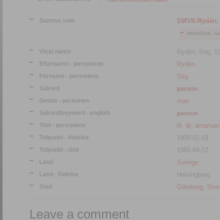
Samma som
SMVK:Rydén, 
Webblänk - ur
Visat namn
Rydén, Stig, 1
Efternamn - personens
Rydén
Förnamn - personens
Stig
Sakord
person
Genus - personen
man
Sakord/keyword - english
person
Titel - personens
fil. dr
;
amanue
Tidpunkt - födelse
1908-01-19
Tidpunkt - död
1965-04-12
Land
Sverige
Land - födelse
Helsingborg
Stad
Göteborg
;
Sto
Leave a comment