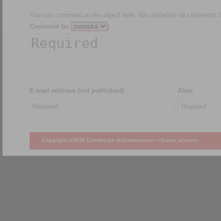
You can comment on the object here. We moderate all comments be
Comment (in
)
E-mail address (not published)
Alias
Copyright ©2026 Göteborgs stadsmuseum •
<Guest access>