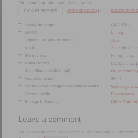
Fantopparna är monterade på ställ av trä.
REFERENCES (1)
DELOBJEKT (
DATA ELEMENTS
Inventarienummer
GM:25241
Sakord
fantopp
Tidpunkt - förvärv till museet
1967
Antal
2
[identiska/lik
Beskrivning
Fantopparna är 
Arkivreferens
D27919,U525 [/
Klassifikation OCM (smal)
Gruppidentitet 
Föremålsnummer
25241
Namn - copyright/upphovsrättsinnehavare
Göteborgs St
Licens - media
Erkännande
Belongs to Samling
GM :: Gö
Leave a comment
You can comment on the object here. We moderate all comments be