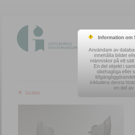
Information om
Användare av database
innehålla bilder el
människor på ett sät
En del objekt i sa
obehagliga eller 
Easy se
tillgängliggörandet 
inkludera denna histo
en del av 
Go back