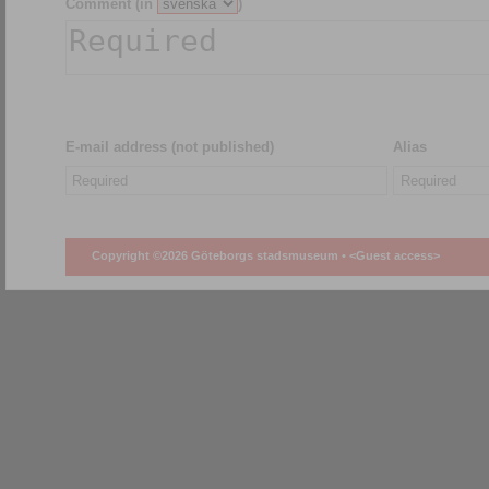
Comment (in
)
E-mail address (not published)
Alias
Copyright ©2026 Göteborgs stadsmuseum •
<Guest access>