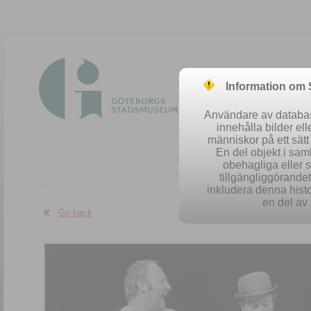
Information om
Användare av database
innehålla bilder el
människor på ett sät
En del objekt i sa
obehagliga eller 
Easy se
tillgängliggörandet 
inkludera denna histo
en del av 
Go back