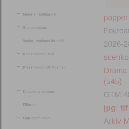
Material - bildbärare
papper
Scen/spelplats
Fokteat
Vecka - veckans föremål
2026-2
Klassifikation GSM
scenko
Klassifikation OCM (smal)
Drama 
(545)
Delobjektsnummer
GTM:4
Filformat
jpg
;
tif
Lagringsmedium
Arkiv 