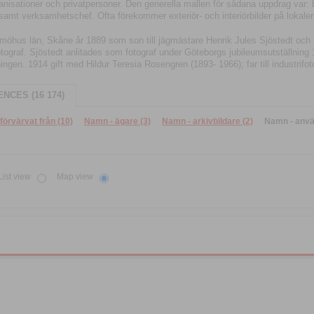
anisationer och privatpersoner. Den generella mallen för sådana uppdrag var: b
mt verksamhetschef. Ofta förekommer exteriör- och interiörbilder på lokalern
lmöhus län, Skåne år 1889 som son till jägmästare Henrik Jules Sjöstedt och
ograf. Sjöstedt anlitades som fotograf under Göteborgs jubileumsutställning
lningen. 1914 gift med Hildur Teresia Rosengren (1893- 1966); far till industrifo
NCES (16 174)
förvärvat från (10)
Namn - ägare (3)
Namn - arkivbildare (2)
Namn - anvä
List view
Map view