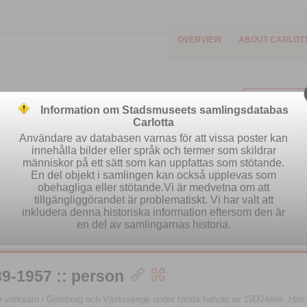
OVERVIEW
ABOUT CARLOT
Information om Stadsmuseets samlingsdatabas
Carlotta
Användare av databasen varnas för att vissa poster kan
innehålla bilder eller språk och termer som skildrar
människor på ett sätt som kan uppfattas som stötande.
Easy search
Advanced search
Se
En del objekt i samlingen kan också upplevas som
obehagliga eller stötande.Vi är medvetna om att
tillgängliggörandet är problematiskt. Vi har valt att
inkludera denna historiska information eftersom den är
en del av samlingarnas historia.
89-1957 :: person
r verksam i Göteborg och Västsverige under första halvan av 1900-talet. Han va