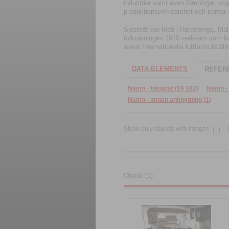
industrier samt även föreningar, org
produktionsverksamhet och kontor sa
Sjöstedt var född i Hardeberga, Ma
folkräkningen 1910 verksam som fot
annat Internationella luftfartsutstäl
DATA ELEMENTS
REFERE
Namn - fotograf (16 162)
Namn - 
Namn - annan anknytning (1)
Show only objects with images
Objekt (1)