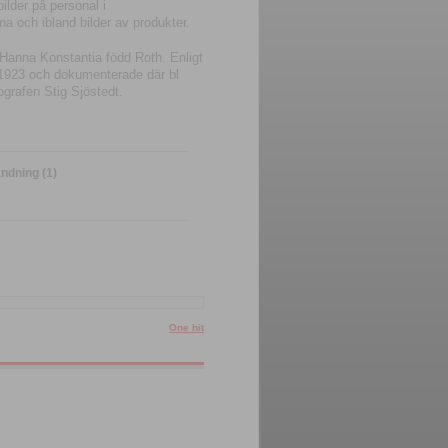
ilder på personal i
a och ibland bilder av produkter.
 Hanna Konstantia född Roth. Enligt
 1923 och dokumenterade där bl
tografen Stig Sjöstedt.
ndning (1)
One hit