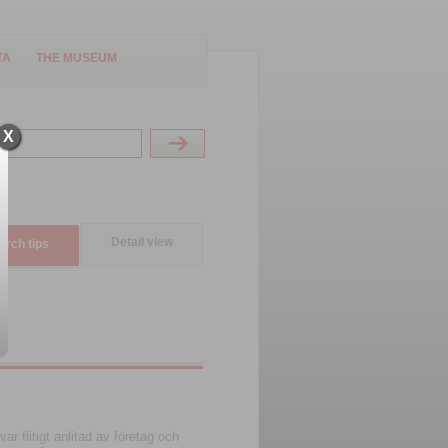
TA
THE MUSEUM
X
Detail view
arch tips
r flitigt anlitad av företag och