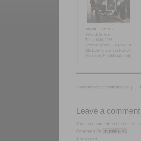
Objekt:
GIM:7917
Sakord:
bil, bilar
Time:
1926, 1935
Person:
Kjelbye, Ola [2021-04-
12], Lidell, Kristin [2021-02-04],
Nicolaisen, H. [1920-tal, sent]
Show only objects with images
Leave a comment
You can comment on the object her
Comment (in
)