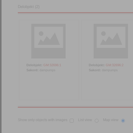
Delobjekt (2)
Delobjekt:
GM:32696:1
Delobjekt:
GM:32696:2
Sakord:
dampumps
Sakord:
dampumps
Show only objects with images
List view
Map view