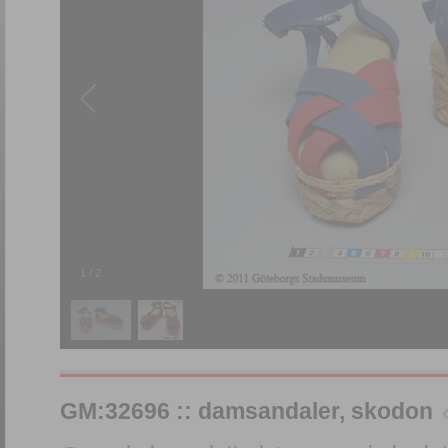
1
/
2
GM:32696 :: damsandaler, skodon