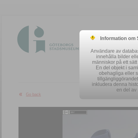
Information om
Användare av database
innehålla bilder el
människor på ett sät
En del objekt i sa
obehagliga eller 
Easy se
tillgängliggörandet 
inkludera denna histo
en del av 
Go back