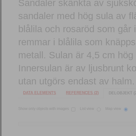
Sandaler skänkta av sjuksk
sandaler med hög sula av f
blålila och rosaröd som går 
remmar i blålila som knäpps 
metall. Sulan är 4,5 cm hög
Innersulan är av ljusbrunt ko
utan utgörs endast av halm.
DATA ELEMENTS
REFERENCES (2)
DELOBJEKT (2
Show only objects with images
List view
Map view