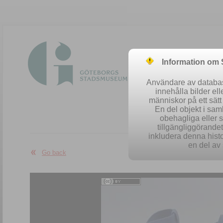
Information om
Användare av database
innehålla bilder el
människor på ett sät
En del objekt i sa
obehagliga eller 
Easy se
tillgängliggörandet 
inkludera denna histo
en del av 
Go back