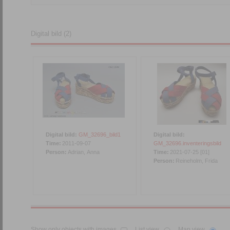
Digital bild (2)
Digital bild:
GM_32696_bild1
Digital bild:
Time:
2011-09-07
GM_32696.inventeringsbild
Person:
Adrian, Anna
Time:
2021-07-25 [01]
Person:
Reineholm, Frida
Show only objects with images
List view
Map view