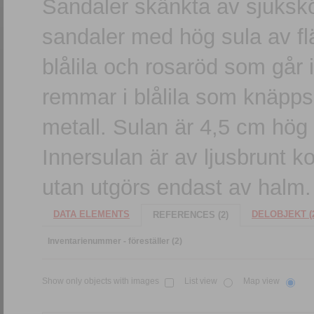
Sandaler skänkta av sjuksk
sandaler med hög sula av f
blålila och rosaröd som går 
remmar i blålila som knäpps 
metall. Sulan är 4,5 cm hög
Innersulan är av ljusbrunt ko
utan utgörs endast av halm.
DATA ELEMENTS
DELOBJEKT (
REFERENCES (2)
Inventarienummer - föreställer (2)
Show only objects with images
List view
Map view