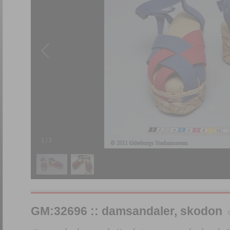
1
/
2
GM:32696 :: damsandaler, skodon