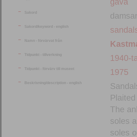
gåva
Sakord
damsan
Sakord/keyword - english
sandal
Namn - förvärvat från
Kastma
Tidpunkt - tillverkning
1940-ta
Tidpunkt - förvärv till museet
1975
Beskrivning/description - english
Sandals
Plaited
The ank
soles a
soles o