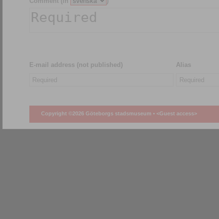
Comment (in
)
E-mail address (not published)
Alias
Copyright ©2026 Göteborgs stadsmuseum •
<Guest access>