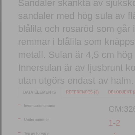
Sandaler skänkta av sjuksk
sandaler med hög sula av f
blålila och rosaröd som går 
remmar i blålila som knäpps 
metall. Sulan är 4,5 cm hög
Innersulan är av ljusbrunt ko
utan utgörs endast av halm.
REFERENCES (2)
DELOBJEKT (
DATA ELEMENTS
Inventarienummer
GM:32
Undernummer
1-2
Typ av förvärv