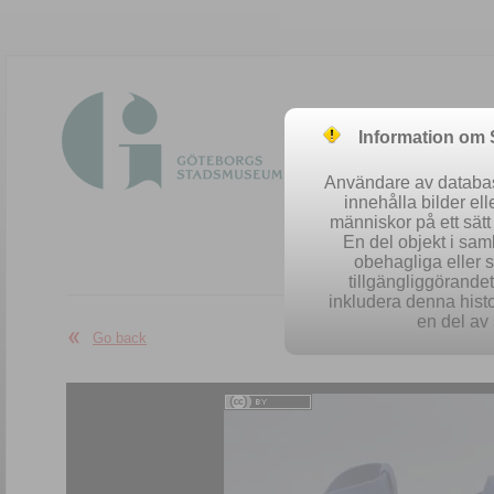
Information om
Användare av database
innehålla bilder el
människor på ett sät
En del objekt i sa
obehagliga eller 
Easy se
tillgängliggörandet 
inkludera denna histo
en del av 
Go back