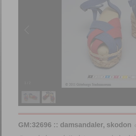
1
/
2
GM:32696 :: damsandaler, skodon