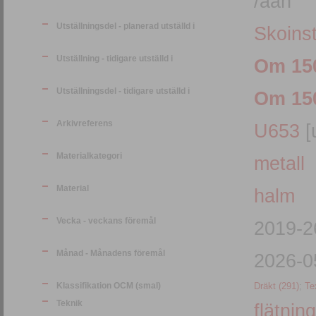
/aan
Utställningsdel - planerad utställd i
Skoinst
Utställning - tidigare utställd i
Om 150
Utställningsdel - tidigare utställd i
Om 150
Arkivreferens
U653
[
Materialkategori
metall
Material
halm
Vecka - veckans föremål
2019-2
Månad - Månadens föremål
2026-0
Klassifikation OCM (smal)
Dräkt (291)
;
Te
Teknik
flätning