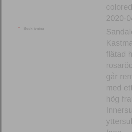
colored
2020-0
Beskrivning
Sandal
Kastma
flätad 
rosaröd
går rem
med ett spä
hög fr
Innersu
yttersu