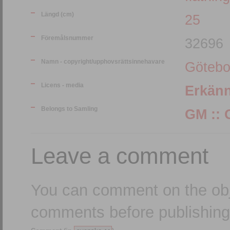
Längd (cm)
25
Föremålsnummer
32696
Namn - copyright/upphovsrättsinnehavare
Götebo
Licens - media
Erkän
Belongs to Samling
Leave a comment
You can comment on the obj
comments before publishing