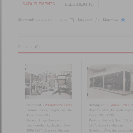
DATA ELEMENTS
DELOBJEKT (9)
Show only objects with images
List view
Map view
Delobjekt (9)
Delobjekt:
GSMArkiv:220063:1
Delobjekt:
GSMArkiv:220063
Sakord:
bilder, fotografi, negativ
Sakord:
bilder, fotografi, negat
Time:
1925-1930
Time:
1925-1930
Person:
Hugo Brusewitz
Person:
Sjöstedt, Sven, 1889-
Bleckvarufabrik, Sjöstedt, Sven,
1957, Svenska Mässan
1889-1957, Svenska Mässan
Göteborg, Åtvidabergs industri