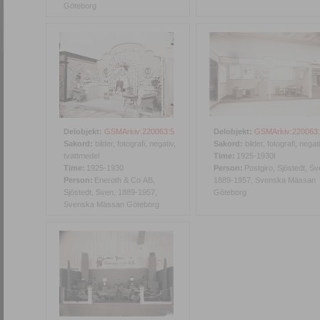
Göteborg
Delobjekt:
GSMArkiv:220063:5
Delobjekt:
GSMArkiv:220063
Sakord:
bilder, fotografi, negativ,
Sakord:
bilder, fotografi, negat
tvättmedel
Time:
1925-1930l
Time:
1925-1930
Person:
Postgiro, Sjöstedt, Sv
Person:
Eneroth & Co AB,
1889-1957, Svenska Mässan
Sjöstedt, Sven, 1889-1957,
Göteborg
Svenska Mässan Göteborg