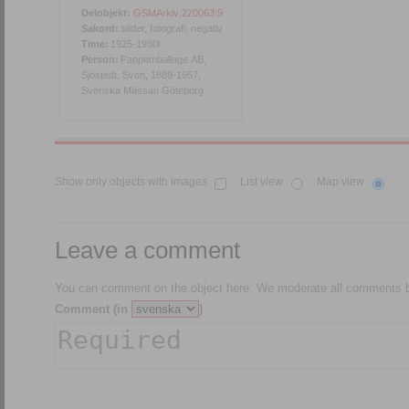
Delobjekt:
GSMArkiv:220063:9
Sakord:
bilder, fotografi, negativ
Time:
1925-1930l
Person:
Pappemballage AB,
Sjöstedt, Sven, 1889-1957,
Svenska Mässan Göteborg
Show only objects with images
List view
Map view
Leave a comment
You can comment on the object here. We moderate all comments be
Comment (in
)