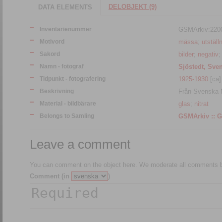
DELOBJEKT (9)
DATA ELEMENTS
Inventarienummer
GSMArkiv:220
Motivord
mässa
;
utställ
Sakord
bilder
;
negativ
Namn - fotograf
Sjöstedt, Sven
Tidpunkt - fotografering
1925-1930
[ca]
Beskrivning
Från Svenska M
Material - bildbärare
glas
;
nitrat
Belongs to Samling
GS
Leave a comment
You can comment on the object here. We moderate all comments be
Comment (in
)