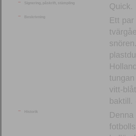
Signering, påskrift, stämpling
Quick.
Beskrivning
Ett par
tvärgå
snören
plastdu
Holland
tungan 
vitt-bl
baktill
Historik
Denna t
fotboll