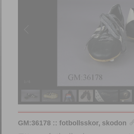
1
/
6
GM:36178 :: fotbollsskor, skodon