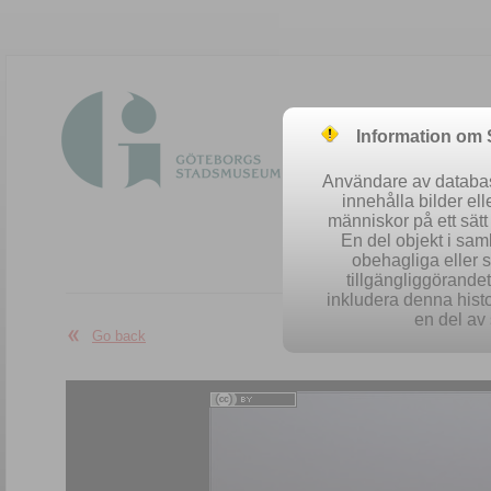
Information om
Användare av database
innehålla bilder el
människor på ett sät
En del objekt i sa
obehagliga eller 
Easy se
tillgängliggörandet 
inkludera denna histo
en del av 
Go back