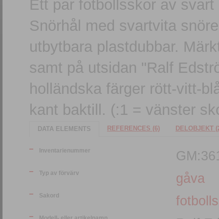
Ett par fotbollsskor av svar
Snörhål med svartvita snör
utbytbara plastdubbar. Märkt
samt på utsidan "Ralf Edströ
holländska färger rött-vitt-
kant baktill. (:1 = vänster s
REFERENCES (6)
DELOBJEKT (
DATA ELEMENTS
Inventarienummer
GM:36
Typ av förvärv
gåva
Sakord
fotboll
Modell- eller artikelnamn