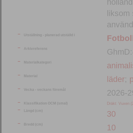
hollän
liksom 
använd
Utställning - planerad utställd i
Fotbol
Arkivreferens
GhmD:4
Materialkategori
animali
Material
läder
;
p
Vecka - veckans föremål
2026-2
Klassifikation OCM (smal)
Dräkt: Vuxen (
Längd (cm)
30
Bredd (cm)
10