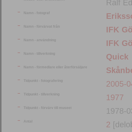
Ralf E
Namn - fotograf
Erikss
Namn - förvärvat från
IFK G
Namn - användning
IFK G
Namn - tillverkning
Quick
Namn - förmedlare eller återförsäljare
Skånbe
Tidpunkt - fotografering
2005-0
Tidpunkt - tillverkning
1977
Tidpunkt - förvärv till museet
1978-0
Antal
2
[delob