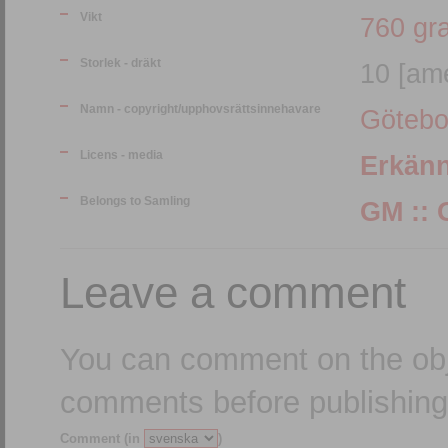
Vikt
760 gr
Storlek - dräkt
10 [ame
Namn - copyright/upphovsrättsinnehavare
Götebo
Licens - media
Erkän
Belongs to Samling
Leave a comment
You can comment on the obj
comments before publishing
Comment (in
)