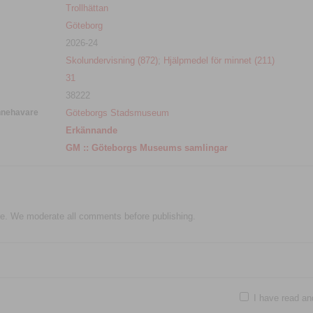
Trollhättan
Göteborg
2026-24
Skolundervisning (872)
;
Hjälpmedel för minnet (211)
31
38222
nnehavare
Göteborgs Stadsmuseum
Erkännande
GM :: Göteborgs Museums samlingar
e. We moderate all comments before publishing.
I have read an