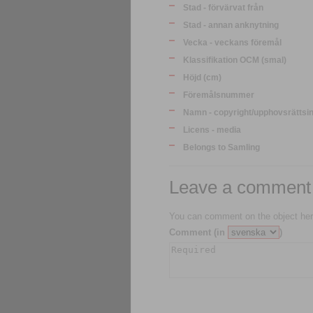
Stad - förvärvat från
Stad - annan anknytning
Vecka - veckans föremål
Klassifikation OCM (smal)
Höjd (cm)
Föremålsnummer
Namn - copyright/upphovsrättsi
Licens - media
Belongs to Samling
Leave a comment
You can comment on the object her
Comment (in
)