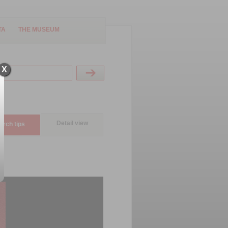
TA
THE MUSEUM
X
Detail view
arch tips