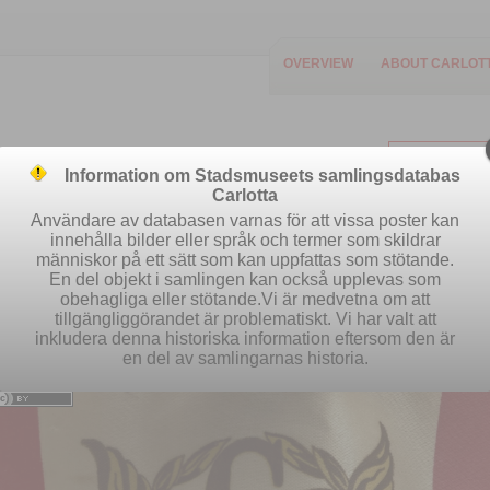
OVERVIEW
ABOUT CARLOT
Information om Stadsmuseets samlingsdatabas
Carlotta
Användare av databasen varnas för att vissa poster kan
innehålla bilder eller språk och termer som skildrar
människor på ett sätt som kan uppfattas som stötande.
Easy search
Advanced search
Se
En del objekt i samlingen kan också upplevas som
obehagliga eller stötande.Vi är medvetna om att
tillgängliggörandet är problematiskt. Vi har valt att
inkludera denna historiska information eftersom den är
en del av samlingarnas historia.