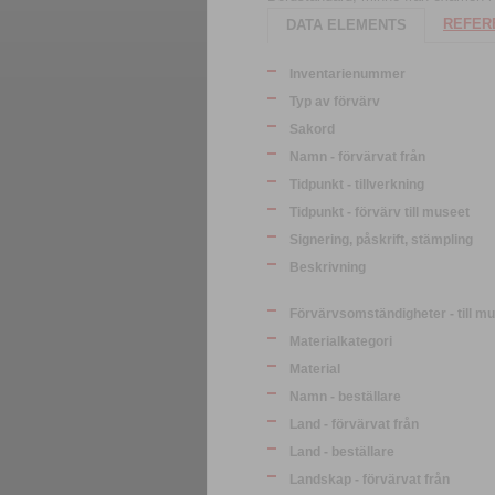
REFERE
DATA ELEMENTS
Inventarienummer
Typ av förvärv
Sakord
Namn - förvärvat från
Tidpunkt - tillverkning
Tidpunkt - förvärv till museet
Signering, påskrift, stämpling
Beskrivning
Förvärvsomständigheter - till m
Materialkategori
Material
Namn - beställare
Land - förvärvat från
Land - beställare
Landskap - förvärvat från