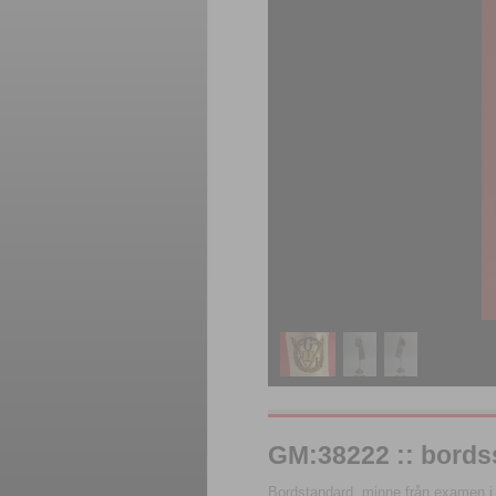
GM:38222 :: bord
Bordstandard, minne från examen i