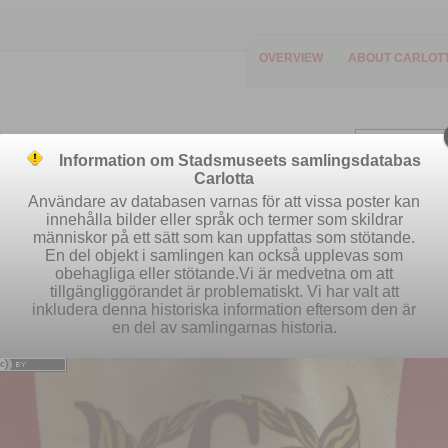
OVERVIEW
ABOUT CARLOT
Information om Stadsmuseets samlingsdatabas
Carlotta
Användare av databasen varnas för att vissa poster kan
innehålla bilder eller språk och termer som skildrar
människor på ett sätt som kan uppfattas som stötande.
Easy search
Advanced search
Se
En del objekt i samlingen kan också upplevas som
obehagliga eller stötande.Vi är medvetna om att
tillgängliggörandet är problematiskt. Vi har valt att
inkludera denna historiska information eftersom den är
en del av samlingarnas historia.