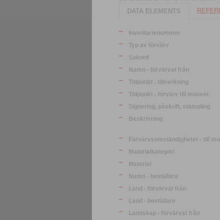
REFERE
DATA ELEMENTS
Inventarienummer
Typ av förvärv
Sakord
Namn - förvärvat från
Tidpunkt - tillverkning
Tidpunkt - förvärv till museet
Signering, påskrift, stämpling
Beskrivning
Förvärvsomständigheter - till m
Materialkategori
Material
Namn - beställare
Land - förvärvat från
Land - beställare
Landskap - förvärvat från