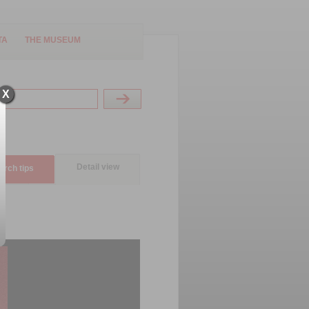
TA
THE MUSEUM
X
Detail view
arch tips