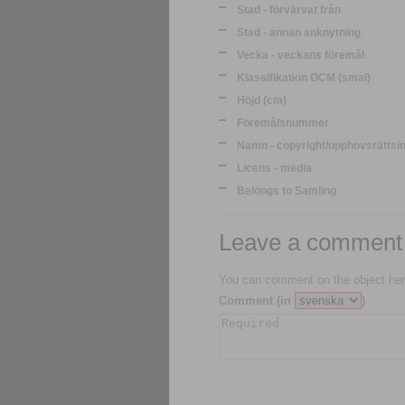
Stad - förvärvat från
Stad - annan anknytning
Vecka - veckans föremål
Klassifikation OCM (smal)
Höjd (cm)
Föremålsnummer
Namn - copyright/upphovsrättsi
Licens - media
Belongs to Samling
Leave a comment
You can comment on the object her
Comment (in
)