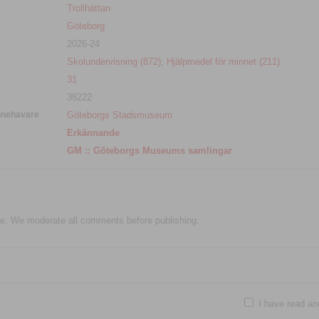
Trollhättan
Göteborg
2026-24
Skolundervisning (872)
;
Hjälpmedel för minnet (211)
31
38222
nnehavare
Göteborgs Stadsmuseum
Erkännande
GM :: Göteborgs Museums samlingar
e. We moderate all comments before publishing.
I have read an