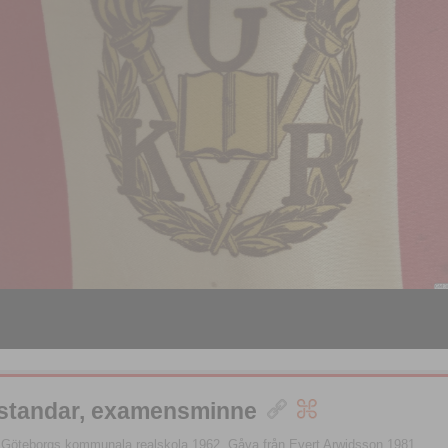
sstandar, examensminne
 Göteborgs kommunala realskola 1962. Gåva från Evert Arwidsson 1981.