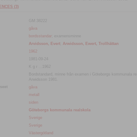
NCES (3)
GM:38222
gåva
bordsstandar
; examensminne
Arvidsson, Evert
;
Arwidsson, Ewert, Trollhättan
1962
1981-09-24
K g r ...1962
Bordstandard, minne från examen i Göteborgs kommunala rea
Arwidsson 1981.
useet
gåva
metall
siden
Göteborgs kommunala realskola
Sverige
Sverige
Västergötland