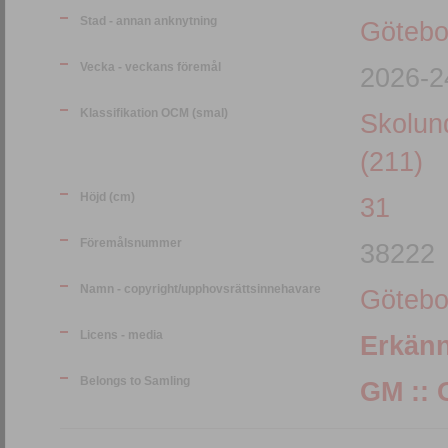
Stad - annan anknytning
Götebo
Vecka - veckans föremål
2026-2
Klassifikation OCM (smal)
Skolund
(211)
Höjd (cm)
31
Föremålsnummer
38222
Namn - copyright/upphovsrättsinnehavare
Götebo
Licens - media
Erkän
Belongs to Samling