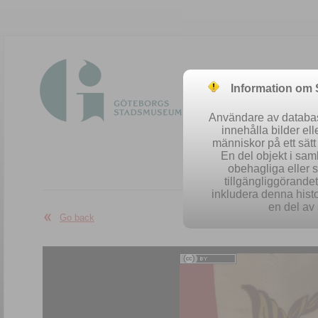
Information om
Användare av database
innehålla bilder el
människor på ett sät
En del objekt i sa
obehagliga eller 
Easy se
tillgängliggörandet 
inkludera denna histo
en del av 
Go back