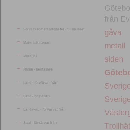
Götebo
från E
Förvärvsomständigheter - till museet
gåva
Materialkategori
metall
Material
siden
Namn - beställare
Götebo
Land - förvärvat från
Sverig
Land - beställare
Sverig
Landskap - förvärvat från
Väster
Stad - förvärvat från
Trollhä