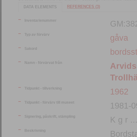
REFERENCES (3)
DATA ELEMENTS
Inventarienummer
GM:38
Typ av förvärv
gåva
Sakord
bordss
Namn - förvärvat från
Arvids
Trollh
Tidpunkt - tillverkning
1962
Tidpunkt - förvärv till museet
1981-0
Signering, påskrift, stämpling
K g r .
Beskrivning
Bordst