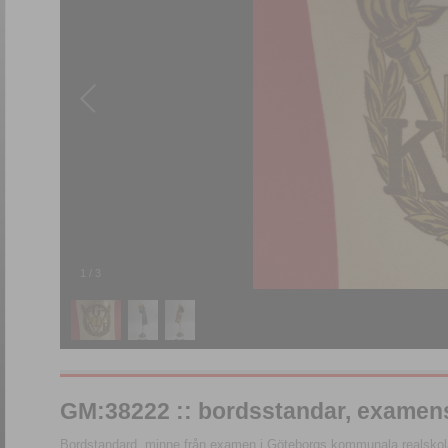
1
/
3
GM:38222 :: bordsstandar, exame
Bordstandard, minne från examen i Göteborgs kommunala realskol