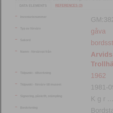
REFERENCES (3)
DATA ELEMENTS
Inventarienummer
GM:38
Typ av förvärv
gåva
Sakord
bordss
Namn - förvärvat från
Arvids
Trollh
Tidpunkt - tillverkning
1962
Tidpunkt - förvärv till museet
1981-0
Signering, påskrift, stämpling
K g r .
Beskrivning
Bordst