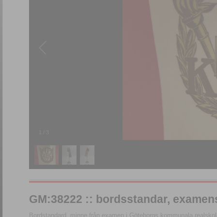
1
/
3
GM:38222 :: bordsstandar, exame
Bordstandard, minne från examen i Göteborgs kommunala realskol