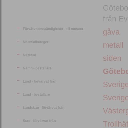
Götebo
från E
Förvärvsomständigheter - till museet
gåva
Materialkategori
metall
Material
siden
Namn - beställare
Götebo
Land - förvärvat från
Sverig
Land - beställare
Sverig
Landskap - förvärvat från
Väster
Stad - förvärvat från
Trollhä