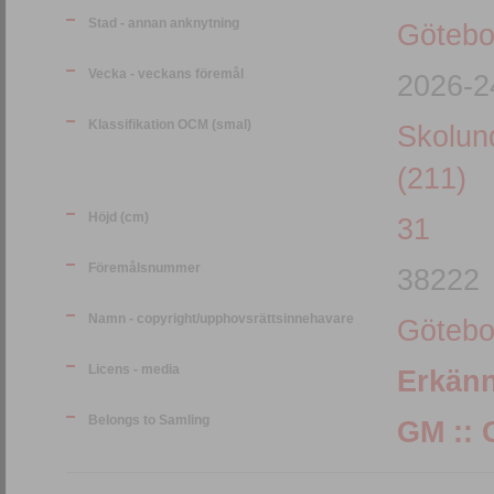
Stad - annan anknytning
Götebo
Vecka - veckans föremål
2026-2
Klassifikation OCM (smal)
Skolund
(211)
Höjd (cm)
31
Föremålsnummer
38222
Namn - copyright/upphovsrättsinnehavare
Götebo
Licens - media
Erkän
Belongs to Samling