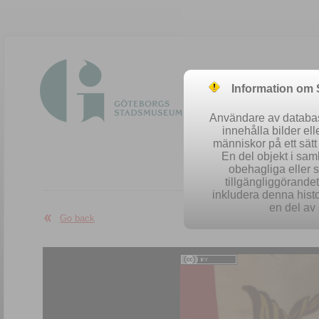
Information om
Användare av database
innehålla bilder el
människor på ett sät
En del objekt i sa
obehagliga eller 
Easy se
tillgängliggörandet 
inkludera denna histo
en del av 
Go back