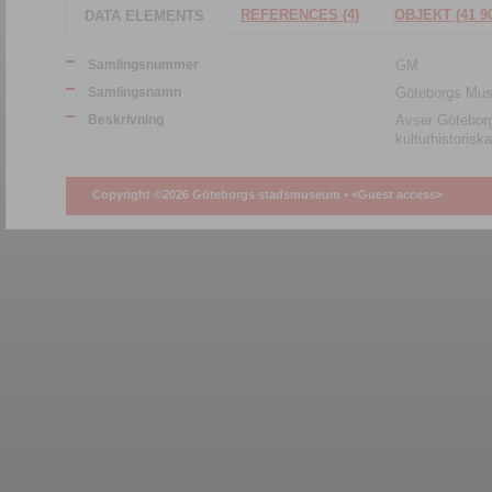
REFERENCES (4)
OBJEKT (41 9
DATA ELEMENTS
Samlingsnummer
GM
Samlingsnamn
Göteborgs Mus
Beskrivning
Avser Götebor
kulturhistorisk
Copyright ©2026 Göteborgs stadsmuseum •
<Guest access>