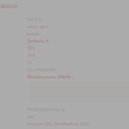
NCES (3)
GM:5715
utbyte
;
gåva
knäppe
Zackarias, E.
1829
1910
Y3
TILL HALSBAND
Månadens tema, 2026-06
B6036,D5905 [/neg.nr]
guld
Smycken (301)
;
Metallhantverk (326)