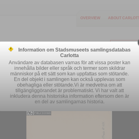
OVERVIEW
ABOUT CARLOT
Information om Stadsmuseets samlingsdatabas
Carlotta
Användare av databasen varnas för att vissa poster kan
innehålla bilder eller språk och termer som skildrar
människor på ett sätt som kan uppfattas som stötande.
Easy search
Advanced search
Se
En del objekt i samlingen kan också upplevas som
obehagliga eller stötande.Vi är medvetna om att
tillgängliggörandet är problematiskt. Vi har valt att
inkludera denna historiska information eftersom den är
en del av samlingarnas historia.