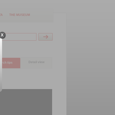
TA
THE MUSEUM
X
Detail view
arch tips