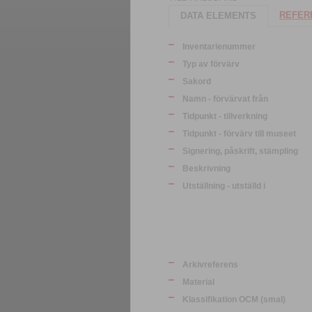
REFERE
DATA ELEMENTS
Inventarienummer
Typ av förvärv
Sakord
Namn - förvärvat från
Tidpunkt - tillverkning
Tidpunkt - förvärv till museet
Signering, påskrift, stämpling
Beskrivning
Utställning - utställd i
Arkivreferens
Material
Klassifikation OCM (smal)