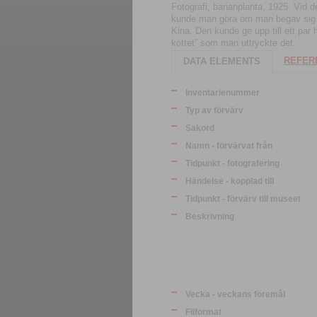
Fotografi, bananplanta, 1925. Vid d
kunde man göra om man begav sig til
Kina. Den kunde ge upp till ett par
köttet” som man uttryckte det.
REFERE
DATA ELEMENTS
Inventarienummer
Typ av förvärv
Sakord
Namn - förvärvat från
Tidpunkt - fotografering
Händelse - kopplad till
Tidpunkt - förvärv till museet
Beskrivning
Vecka - veckans föremål
Filformat