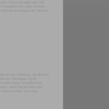
räd, i klase var något nytt. Det
te Cavendishi och växte normalt i
h tjockare än vanliga men ”läckra i
its ett tag i Göteborg. Att däremot
öra om man begav sig till
är sorten hette Cavendishi och
aner i skörd från ett enda träd.
 ”läckra i köttet” som man