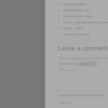
Lagringsmedium
Webblänk Wiki - url
Arkivbestånd - ingår i
Namn - copyright/upphovsrättsi
Licens - media
Belongs to Samling
Leave a comment
You can comment on the object her
Comment (in
)
E-mail address (not published)