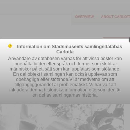
OVERVIEW
ABOUT CARLOT
Information om Stadsmuseets samlingsdatabas
Carlotta
Användare av databasen varnas för att vissa poster kan
innehålla bilder eller språk och termer som skildrar
människor på ett sätt som kan uppfattas som stötande.
Easy search
Advanced search
Se
En del objekt i samlingen kan också upplevas som
obehagliga eller stötande.Vi är medvetna om att
tillgängliggörandet är problematiskt. Vi har valt att
inkludera denna historiska information eftersom den är
en del av samlingarnas historia.