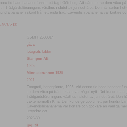
enna tid hade bananer funnits ett tag i Göteborg. Att däremot se dem växa på t
l Trädgårdsföreningens växthus i slutet av juni det året. Den här sorten het
 hundra bananer i skörd från ett enda träd. Cavendishibananerna var kortare oc
NCES (1)
GSMHj:2500014
gåva
fotografi
;
bilder
Stampen AB
1925
Minnesbrunnen 1925
2021
Fotografi, bananplanta, 1925. Vid denna tid hade bananer funn
se dem växa på träd, i klase var något nytt. Det kunde man g
Trädgårdsföreningens växthus i slutet av juni det året. Den h
växte normalt i Kina. Den kunde ge upp till ett par hundra ban
Cavendishibananerna var kortare och tjockare än vanliga men
uttryckte det.
2026-30
jpg
;
tif