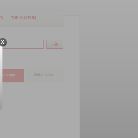
TA
THE MUSEUM
X
Detail view
arch tips