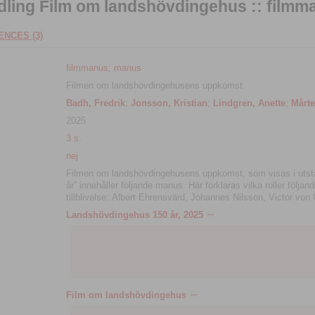
ing Film om landshövdingehus :: filmm
NCES (3)
filmmanus
;
manus
Filmen om landshövdingehusens uppkomst
Badh, Fredrik
;
Jonsson, Kristian
;
Lindgren, Anette
;
Mårte
2025
3 s.
nej
Filmen om landshövdingehusens uppkomst, som visas i utst
år” innehåller följande manus. Här förklaras vilka roller följa
tillblivelse: Albert Ehrensvärd, Johannes Nilsson, Victor von
Landshövdingehus 150 år, 2025
Film om landshövdingehus