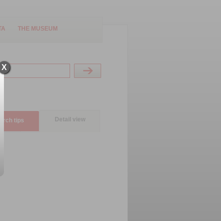
TA
THE MUSEUM
X
Detail view
arch tips