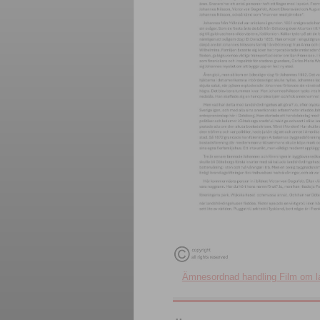
Ämnesordnad handling Film om l