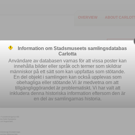
OVERVIEW
ABOUT CARLOT
Information om Stadsmuseets samlingsdatabas
Carlotta
Användare av databasen varnas för att vissa poster kan
innehålla bilder eller språk och termer som skildrar
människor på ett sätt som kan uppfattas som stötande.
Easy search
Advanced search
Se
En del objekt i samlingen kan också upplevas som
obehagliga eller stötande.Vi är medvetna om att
tillgängliggörandet är problematiskt. Vi har valt att
inkludera denna historiska information eftersom den är
en del av samlingarnas historia.