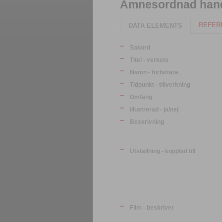
Ämnesordnad handl
REFERE
DATA ELEMENTS
Sakord
Titel - verkets
Namn - författare
Tidpunkt - tillverkning
Omfång
illustrerad - ja/nej
Beskrivning
Utställning - kopplad till
Film - beskriver