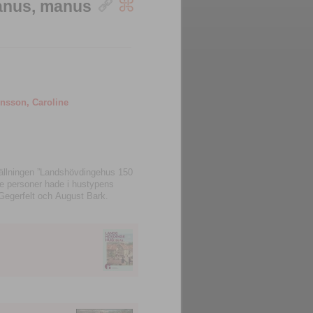
anus, manus
nsson, Caroline
ällningen ”Landshövdingehus 150
nde personer hade i hustypens
 Gegerfelt och August Bark.