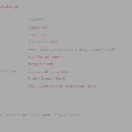
NCES (2)
GM:43660
grupporträtt
ur samlingarna
bilder
;
tavla
;
tryck
Verket föreställer Riksdagens andra kammare 1880.
tryckfärg på papper
litografi
;
tryck
nnehavare
Upphovsrätt utslocknad
Public Domain Mark
GM :: Göteborgs Museums samlingar
e. We moderate all comments before publishing.