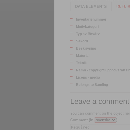
REFERE
DATA ELEMENTS
Inventarienummer
Motivkategori
Typ av förvärv
Sakord
Beskrivning
Material
Teknik
Namn - copyright/upphovsrättsi
Licens - media
Belongs to Samling
Leave a comment
You can comment on the object her
Comment (in
)