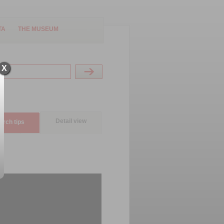
TA
THE MUSEUM
X
Detail view
arch tips