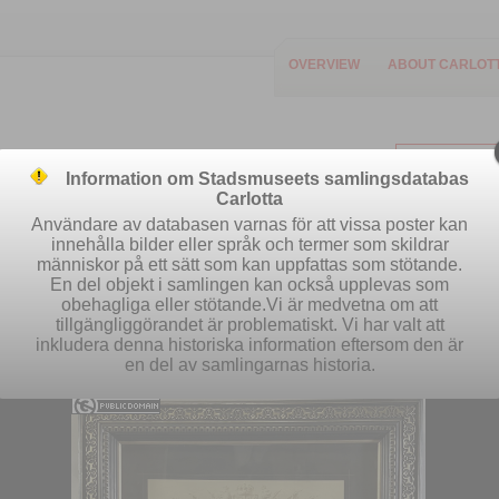
OVERVIEW
ABOUT CARLOT
Information om Stadsmuseets samlingsdatabas
Carlotta
Användare av databasen varnas för att vissa poster kan
innehålla bilder eller språk och termer som skildrar
människor på ett sätt som kan uppfattas som stötande.
Easy search
Advanced search
Se
En del objekt i samlingen kan också upplevas som
obehagliga eller stötande.Vi är medvetna om att
tillgängliggörandet är problematiskt. Vi har valt att
inkludera denna historiska information eftersom den är
en del av samlingarnas historia.