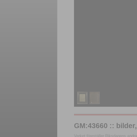
GM:43660 :: bilder,
Verket föreställer Riksdagens and