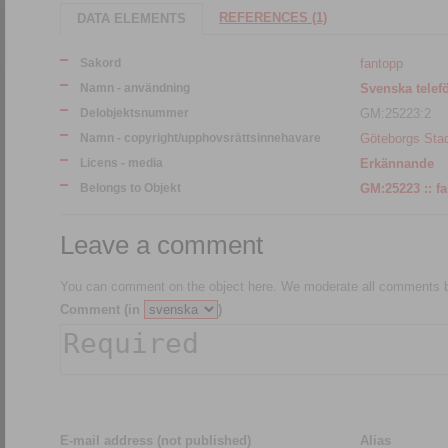
REFERENCES (1)
DATA ELEMENTS
Sakord
fantopp
Namn - användning
Svenska telef
Delobjektsnummer
GM:25223:2
Namn - copyright/upphovsrättsinnehavare
Göteborgs St
Licens - media
Erkännande
Belongs to Objekt
GM:2522
Leave a comment
You can comment on the object here. We moderate all comments be
Comment (in
)
E-mail address (not published)
Alias