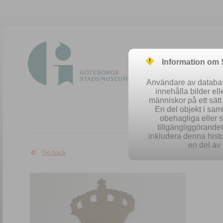
Information om
Användare av database
innehålla bilder el
människor på ett sät
En del objekt i sa
obehagliga eller 
Easy se
tillgängliggörandet 
inkludera denna histo
en del av 
Go back