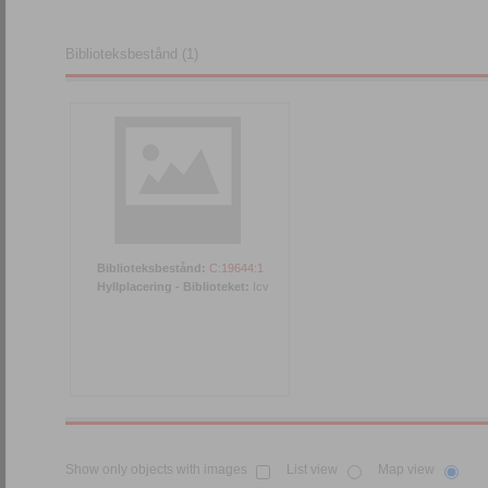
Biblioteksbestånd (1)
Biblioteksbestånd:
C:19644:1
Hyllplacering - Biblioteket:
Icv
Show only objects with images
List view
Map view