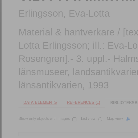
Erlingsson, Eva-Lotta
Material & hantverkare / [tex
Lotta Erlingsson; ill.: Eva-L
Rosengren].- 3. uppl.- Halms
länsmuseer, landsantikvarien
länsantikvarien, 1993
DATA ELEMENTS
REFERENCES (1)
BIBLIOTEKSB
Show only objects with images
List view
Map view