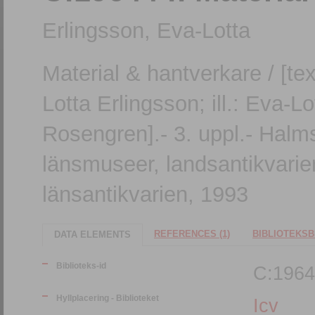
Erlingsson, Eva-Lotta
Material & hantverkare / [tex
Lotta Erlingsson; ill.: Eva-L
Rosengren].- 3. uppl.- Halms
länsmuseer, landsantikvarien
länsantikvarien, 1993
REFERENCES (1)
BIBLIOTEKSB
DATA ELEMENTS
Biblioteks-id
C:1964
Hyllplacering - Biblioteket
Icv