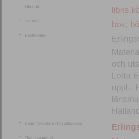
Libris-id
libris.k
Sakord
bok
;
bö
Beskrivning
Erlings
Materia
och uts
Lotta E
uppl.- Halmstad :b Stiftelsen Hallands
länsmus
Halland
Namn, författare - huvuduppslag
Erling
Titel - huvudtitel