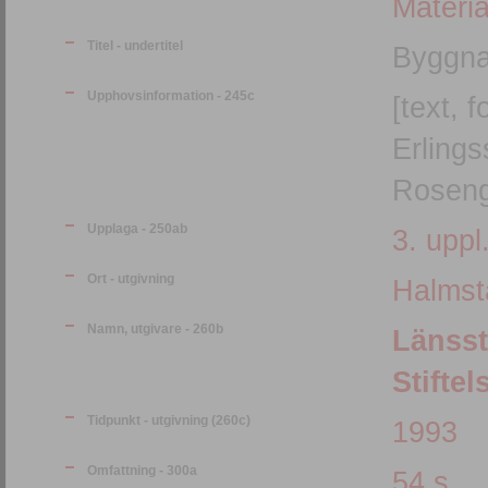
Materia
Titel - undertitel
Byggna
Upphovsinformation - 245c
[text, 
Erlings
Roseng
Upplaga - 250ab
3. uppl
Ort - utgivning
Halmst
Namn, utgivare - 260b
Länsst
Stifte
Tidpunkt - utgivning (260c)
1993
Omfattning - 300a
54 s.