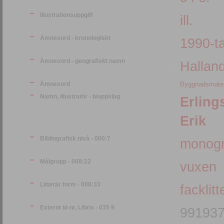
Illustrationsuppgift
ill.
Ämnesord - kronologiskt
1990-ta
Ämnesord - geografiskt namn
Hallan
Ämnesord
Byggnadsmater
Namn, illustratör - biuppslag
Erling
Erik
Bibliografisk nivå - 000:7
monogr
Målgrupp - 008:22
vuxen
Litterär form - 008:33
facklitt
Externt id-nr, Libris - 035 9
99193