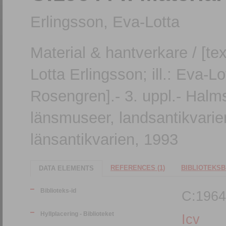
Erlingsson, Eva-Lotta
Material & hantverkare / [tex
Lotta Erlingsson; ill.: Eva-L
Rosengren].- 3. uppl.- Halms
länsmuseer, landsantikvarien
länsantikvarien, 1993
REFERENCES (1)
BIBLIOTEKSB
DATA ELEMENTS
Biblioteks-id
C:1964
Hyllplacering - Biblioteket
Icv