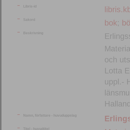
Libris-id
libris.k
Sakord
bok
;
bö
Beskrivning
Erlings
Materia
och uts
Lotta E
uppl.- Halmstad :b Stiftelsen Hallands
länsmus
Halland
Namn, författare - huvuduppslag
Erling
Titel - huvudtitel