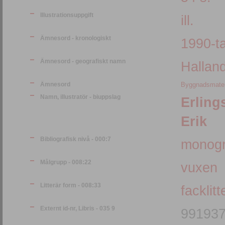
Illustrationsuppgift
ill.
Ämnesord - kronologiskt
1990-ta
Ämnesord - geografiskt namn
Hallan
Ämnesord
Byggnadsmater
Namn, illustratör - biuppslag
Erling
Erik
Bibliografisk nivå - 000:7
monogr
Målgrupp - 008:22
vuxen
Litterär form - 008:33
facklitt
Externt id-nr, Libris - 035 9
99193