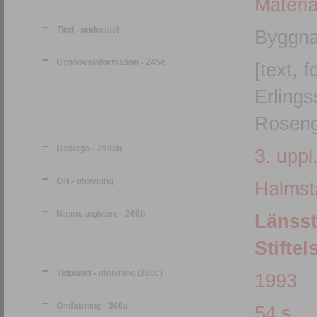
Materia
Titel - undertitel
Byggna
Upphovsinformation - 245c
[text, 
Erlings
Roseng
Upplaga - 250ab
3. uppl
Ort - utgivning
Halmst
Namn, utgivare - 260b
Länsst
Stifte
Tidpunkt - utgivning (260c)
1993
Omfattning - 300a
54 s.