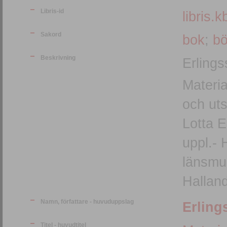
Libris-id
libris.k
Sakord
bok
;
bö
Beskrivning
Erlings
Materia
och uts
Lotta E
uppl.- Halmstad :b Stiftelsen Hallands
länsmus
Halland
Namn, författare - huvuduppslag
Erling
Titel - huvudtitel