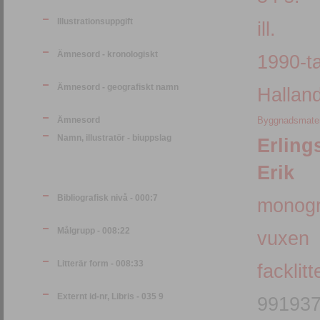
Illustrationsuppgift
ill.
Ämnesord - kronologiskt
1990-ta
Ämnesord - geografiskt namn
Hallan
Ämnesord
Byggnadsmater
Namn, illustratör - biuppslag
Erling
Erik
Bibliografisk nivå - 000:7
monogr
Målgrupp - 008:22
vuxen
Litterär form - 008:33
facklitt
Externt id-nr, Libris - 035 9
99193