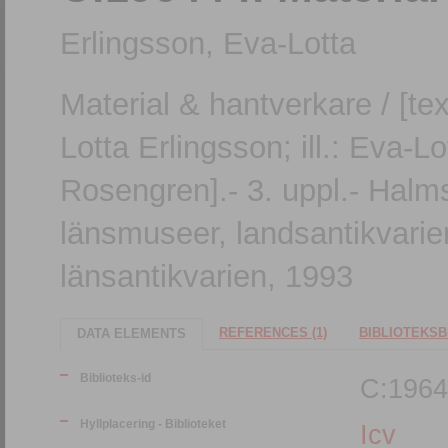
Erlingsson, Eva-Lotta
Material & hantverkare / [tex
Lotta Erlingsson; ill.: Eva-L
Rosengren].- 3. uppl.- Halms
länsmuseer, landsantikvarien
länsantikvarien, 1993
REFERENCES (1)
BIBLIOTEKSB
DATA ELEMENTS
Biblioteks-id
C:1964
Hyllplacering - Biblioteket
Icv