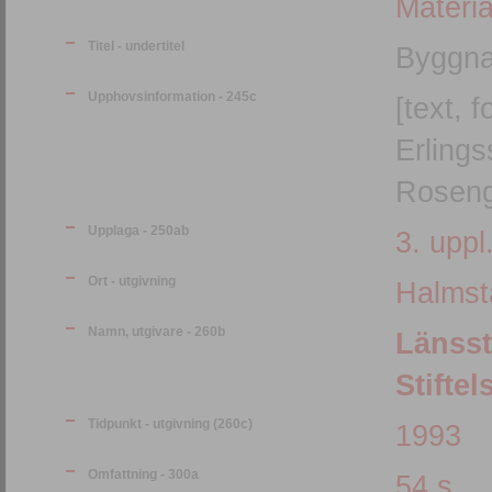
Materia
Titel - undertitel
Byggna
Upphovsinformation - 245c
[text, 
Erlings
Roseng
Upplaga - 250ab
3. uppl
Ort - utgivning
Halmst
Namn, utgivare - 260b
Länsst
Stifte
Tidpunkt - utgivning (260c)
1993
Omfattning - 300a
54 s.