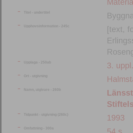
Materia
Titel - undertitel
Byggna
Upphovsinformation - 245c
[text, 
Erlings
Roseng
Upplaga - 250ab
3. uppl
Ort - utgivning
Halmst
Namn, utgivare - 260b
Länsst
Stifte
Tidpunkt - utgivning (260c)
1993
Omfattning - 300a
54 s.