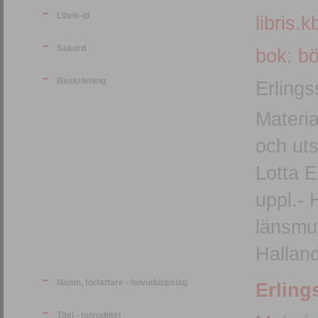
Libris-id
libris.k
Sakord
bok
;
bö
Beskrivning
Erlings
Materia
och uts
Lotta E
uppl.- Halmstad :b Stiftelsen Hallands
länsmus
Halland
Namn, författare - huvuduppslag
Erling
Titel - huvudtitel