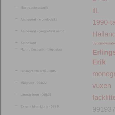
Illustrationsuppgift
ill.
Ämnesord - kronologiskt
1990-ta
Ämnesord - geografiskt namn
Hallan
Ämnesord
Byggnadsmater
Namn, illustratör - biuppslag
Erling
Erik
Bibliografisk nivå - 000:7
monogr
Målgrupp - 008:22
vuxen
Litterär form - 008:33
facklitt
Externt id-nr, Libris - 035 9
99193