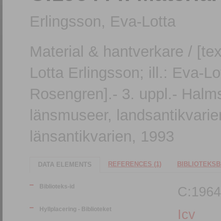
Erlingsson, Eva-Lotta
Material & hantverkare / [tex
Lotta Erlingsson; ill.: Eva-L
Rosengren].- 3. uppl.- Halms
länsmuseer, landsantikvarien
länsantikvarien, 1993
REFERENCES (1)
BIBLIOTEKSB
DATA ELEMENTS
Biblioteks-id
C:1964
Hyllplacering - Biblioteket
Icv