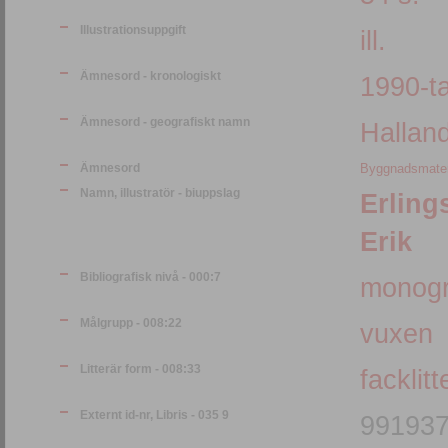
Illustrationsuppgift
ill.
Ämnesord - kronologiskt
1990-ta
Ämnesord - geografiskt namn
Hallan
Ämnesord
Byggnadsmater
Namn, illustratör - biuppslag
Erling
Erik
Bibliografisk nivå - 000:7
monogr
Målgrupp - 008:22
vuxen
Litterär form - 008:33
facklitt
Externt id-nr, Libris - 035 9
99193