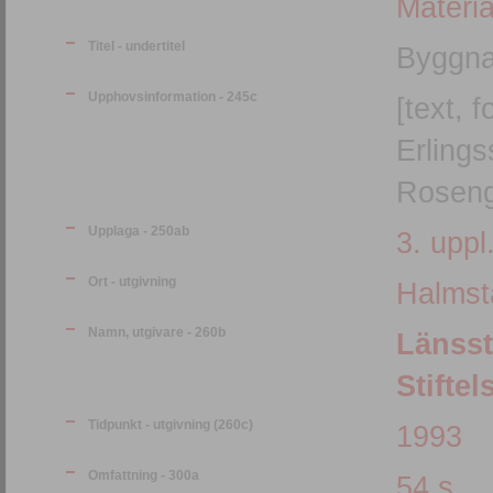
Materia
Titel - undertitel
Byggna
Upphovsinformation - 245c
[text, 
Erlings
Roseng
Upplaga - 250ab
3. uppl
Ort - utgivning
Halmst
Namn, utgivare - 260b
Länsst
Stifte
Tidpunkt - utgivning (260c)
1993
Omfattning - 300a
54 s.