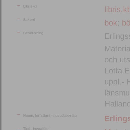
Libris-id
libris.k
Sakord
bok
;
bö
Beskrivning
Erlings
Materia
och uts
Lotta E
uppl.- Halmstad :b Stiftelsen Hallands
länsmus
Halland
Namn, författare - huvuduppslag
Erling
Titel - huvudtitel