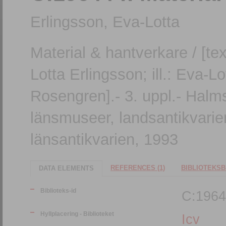
Erlingsson, Eva-Lotta
Material & hantverkare / [tex
Lotta Erlingsson; ill.: Eva-L
Rosengren].- 3. uppl.- Halms
länsmuseer, landsantikvarien
länsantikvarien, 1993
REFERENCES (1)
BIBLIOTEKSB
DATA ELEMENTS
Biblioteks-id
C:1964
Hyllplacering - Biblioteket
Icv