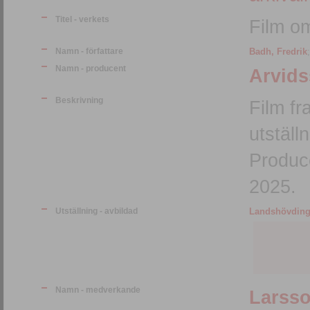
Titel - verkets
Film o
Namn - författare
Badh, Fredrik
Namn - producent
Arvids
Beskrivning
Film fr
utstäl
Produc
2025.
Utställning - avbildad
Landshövdinge
Namn - medverkande
Larsso