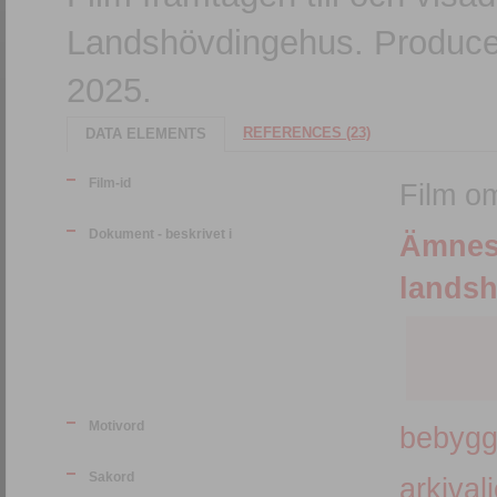
Landshövdingehus. Produc
2025.
REFERENCES (23)
DATA ELEMENTS
Film-id
Film o
Dokument - beskrivet i
Ämnes
lands
Motivord
bebygg
Sakord
arkivali