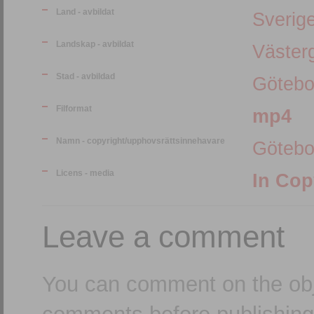
Land - avbildat
Sverig
Landskap - avbildat
Väster
Stad - avbildad
Götebo
Filformat
mp4
Namn - copyright/upphovsrättsinnehavare
Götebo
Licens - media
In Cop
Leave a comment
You can comment on the obj