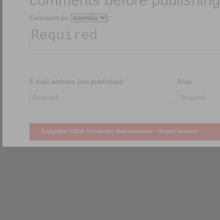
comments before publishing
Comment (in
)
E-mail address (not published)
Alias
Copyright ©2026 Göteborgs stadsmuseum •
<Guest access>