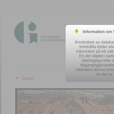
Information om
Användare av database
innehålla bilder el
människor på ett sät
En del objekt i sa
obehagliga eller 
Easy se
tillgängliggörandet 
inkludera denna histo
en del av 
Go back