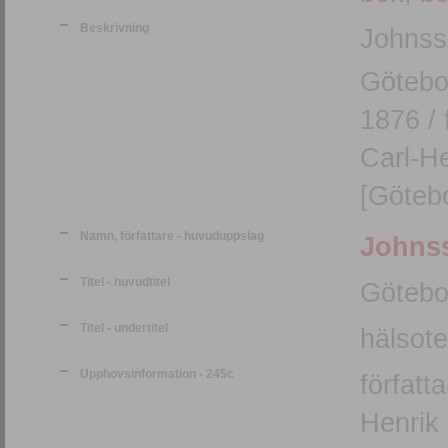
Beskrivning
Johnss
Götebo
1876 / 
Carl-He
[Götebo
Namn, författare - huvuduppslag
Johnss
Titel - huvudtitel
Götebo
Titel - undertitel
hälsot
Upphovsinformation - 245c
författ
Henrik