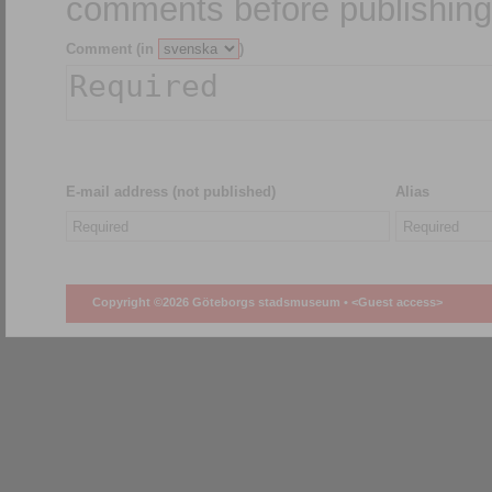
comments before publishing
Comment (in
)
E-mail address (not published)
Alias
Copyright ©2026 Göteborgs stadsmuseum •
<Guest access>