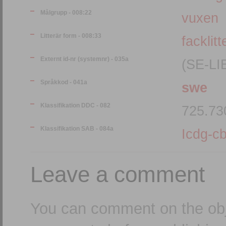
Målgrupp - 008:22
vuxen
Litterär form - 008:33
facklitt
Externt id-nr (systemnr) - 035a
(SE-LI
Språkkod - 041a
swe
Klassifikation DDC - 082
725.73
Klassifikation SAB - 084a
Icdg-cb
Leave a comment
You can comment on the obj