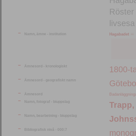
Hagabad
Röster
livsesa
Namn, ämne - institution
Hagabadet
Ämnesord - kronologiskt
1800-ta
Ämnesord - geografiskt namn
Götebo
Ämnesord
Badanläggning
Namn, fotograf - biuppslag
Trapp,
Namn, bearbetning - biuppslag
Johnss
Bibliografisk nivå - 000:7
monogr