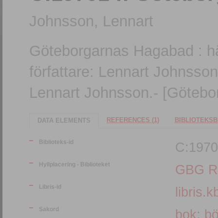
Johnsson, Lennart
Göteborgarnas Hagabad : h
författare: Lennart Johnsson
Lennart Johnsson.- [Götebor
REFERENCES (1)
BIBLIOTEKSB
DATA ELEMENTS
Biblioteks-id
C:1970
Hyllplacering - Biblioteket
GBG R
Libris-id
libris.k
Sakord
bok
;
bö