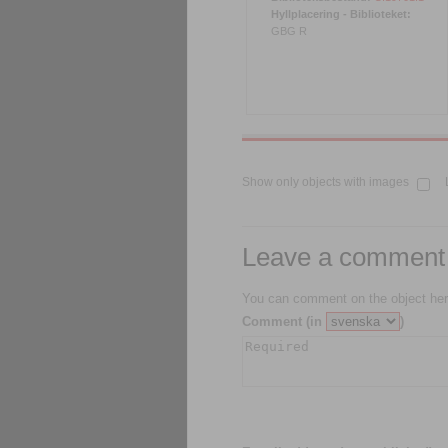
Hyllplacering - Biblioteket:
GBG R
Show only objects with images
Leave a comment
You can comment on the object her
Comment (in
)