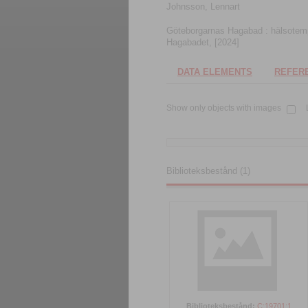
Johnsson, Lennart
Göteborgarnas Hagabad : hälsotempe
Hagabadet, [2024]
DATA ELEMENTS
REFERE
Show only objects with images
Biblioteksbestånd (1)
Biblioteksbestånd:
C:19701:1