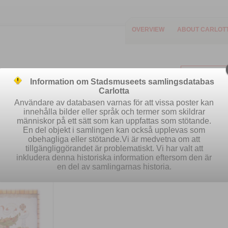
OVERVIEW
ABOUT CARLOT
Information om Stadsmuseets samlingsdatabas
Carlotta
Användare av databasen varnas för att vissa poster kan
innehålla bilder eller språk och termer som skildrar
människor på ett sätt som kan uppfattas som stötande.
Easy search
Advanced search
Se
En del objekt i samlingen kan också upplevas som
obehagliga eller stötande.Vi är medvetna om att
tillgängliggörandet är problematiskt. Vi har valt att
inkludera denna historiska information eftersom den är
en del av samlingarnas historia.