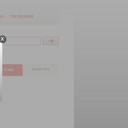
TA
THE MUSEUM
X
Detail view
arch tips