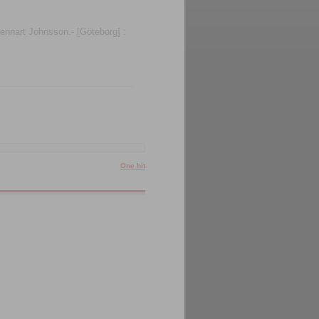
Lennart Johnsson.- [Göteborg] :
One hit