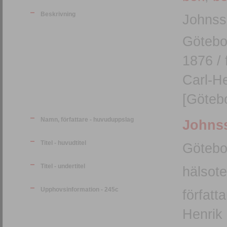
Beskrivning
Johnss
Götebo
1876 / 
Carl-He
[Götebo
Namn, författare - huvuduppslag
Johnss
Titel - huvudtitel
Götebo
Titel - undertitel
hälsot
Upphovsinformation - 245c
författ
Henrik