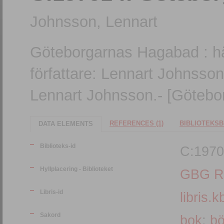
Johnsson, Lennart
Göteborgarnas Hagabad : h
författare: Lennart Johnsson
Lennart Johnsson.- [Götebor
REFERENCES (1)
BIBLIOTEKSB
DATA ELEMENTS
Biblioteks-id
C:1970
Hyllplacering - Biblioteket
GBG R
Libris-id
libris.k
Sakord
bok
;
bö