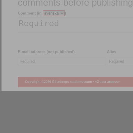
comments before publishing
Comment (in
)
E-mail address (not published)
Alias
Copyright ©2026 Göteborgs stadsmuseum •
<Guest access>