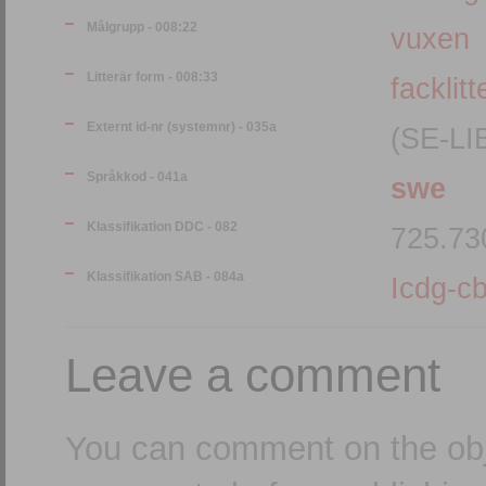
Målgrupp - 008:22
vuxen
Litterär form - 008:33
facklitt
Externt id-nr (systemnr) - 035a
(SE-LI
Språkkod - 041a
swe
Klassifikation DDC - 082
725.73
Klassifikation SAB - 084a
Icdg-cb
Leave a comment
You can comment on the obj