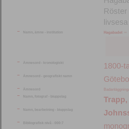
Hagabad
Röster
livsesa
Namn, ämne - institution
Hagabadet
Ämnesord - kronologiskt
1800-ta
Ämnesord - geografiskt namn
Götebo
Ämnesord
Badanläggning
Namn, fotograf - biuppslag
Trapp,
Namn, bearbetning - biuppslag
Johnss
Bibliografisk nivå - 000:7
monogr