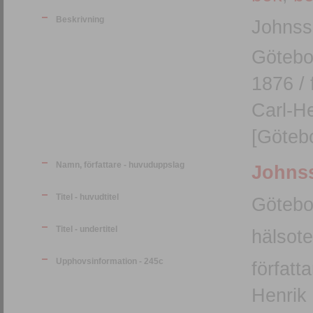
Beskrivning
Johnss
Götebo
1876 / 
Carl-He
[Götebo
Namn, författare - huvuduppslag
Johnss
Titel - huvudtitel
Götebo
Titel - undertitel
hälsot
Upphovsinformation - 245c
författ
Henrik