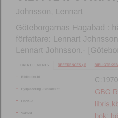
Johnsson, Lennart
Göteborgarnas Hagabad : h
författare: Lennart Johnsson
Lennart Johnsson.- [Götebor
REFERENCES (1)
BIBLIOTEKSB
DATA ELEMENTS
Biblioteks-id
C:1970
Hyllplacering - Biblioteket
GBG R
Libris-id
libris.k
Sakord
bok
;
bö