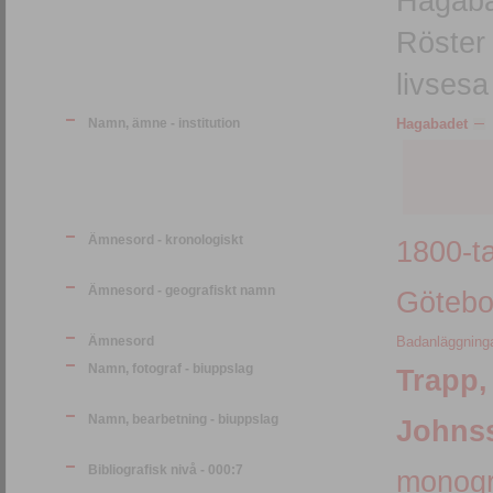
Hagabad
Röster
livsesa
Namn, ämne - institution
Hagabadet
Ämnesord - kronologiskt
1800-ta
Ämnesord - geografiskt namn
Götebo
Ämnesord
Badanläggning
Namn, fotograf - biuppslag
Trapp,
Namn, bearbetning - biuppslag
Johnss
Bibliografisk nivå - 000:7
monogr