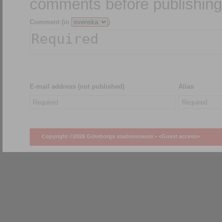
comments before publishing
Comment (in
)
E-mail address (not published)
Alias
Copyright ©2026 Göteborgs stadsmuseum •
<Guest access>