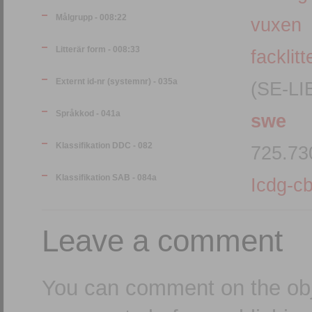
Målgrupp - 008:22
vuxen
Litterär form - 008:33
facklitt
Externt id-nr (systemnr) - 035a
(SE-LI
Språkkod - 041a
swe
Klassifikation DDC - 082
725.73
Klassifikation SAB - 084a
Icdg-cb
Leave a comment
You can comment on the obj