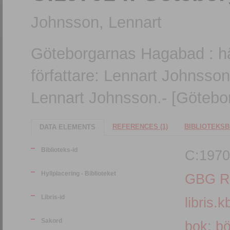
Johnsson, Lennart
Göteborgarnas Hagabad : h
författare: Lennart Johnsson
Lennart Johnsson.- [Götebor
REFERENCES (1)
BIBLIOTEKSB
DATA ELEMENTS
Biblioteks-id
C:1970
Hyllplacering - Biblioteket
GBG R
Libris-id
libris.k
Sakord
bok
;
bö