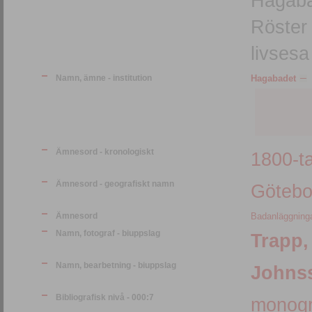
Hagabad
Röster
livsesa
Namn, ämne - institution
Hagabadet
Ämnesord - kronologiskt
1800-ta
Ämnesord - geografiskt namn
Götebo
Ämnesord
Badanläggning
Namn, fotograf - biuppslag
Trapp,
Namn, bearbetning - biuppslag
Johnss
Bibliografisk nivå - 000:7
monogr