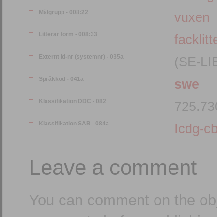
Målgrupp - 008:22
vuxen
Litterär form - 008:33
facklitt
Externt id-nr (systemnr) - 035a
(SE-LI
Språkkod - 041a
swe
Klassifikation DDC - 082
725.73
Klassifikation SAB - 084a
Icdg-cb
Leave a comment
You can comment on the obj