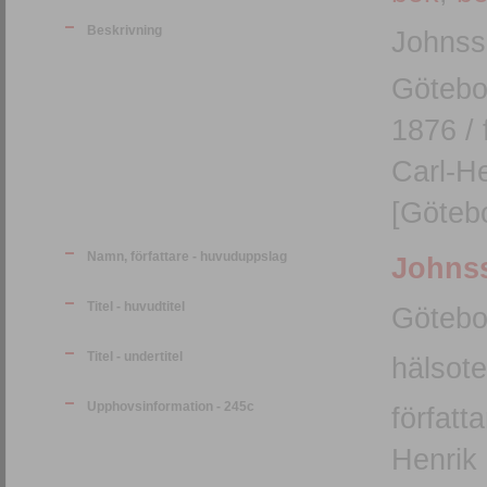
Beskrivning
Johnss
Götebo
1876 / 
Carl-He
[Götebo
Namn, författare - huvuduppslag
Johnss
Titel - huvudtitel
Götebo
Titel - undertitel
hälsot
Upphovsinformation - 245c
författ
Henrik