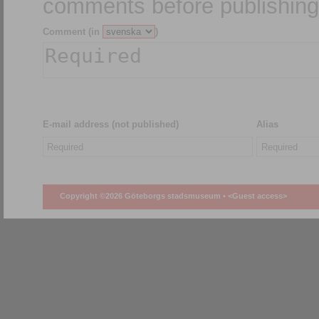
comments before publishing
Comment (in
)
E-mail address (not published)
Alias
Copyright ©2026 Göteborgs stadsmuseum •
<Guest access>